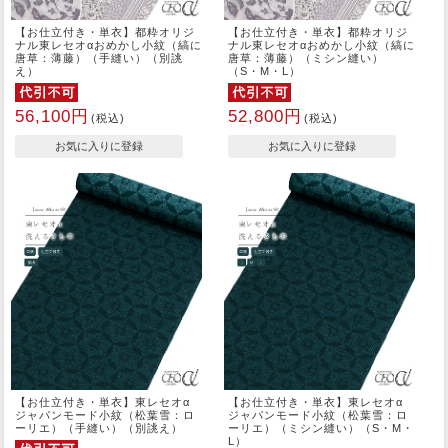
【お仕立付き・単衣】都粋オリジ
【お仕立付き・単衣】都粋オリジ
ナル東レセオαおめかし小紋（縞に
ナル東レセオαおめかし小紋（縞に
唐草：薄藤）（手縫い）（別誂
唐草：薄藤）（ミシン縫い）
え）
（S・M・L）
56,100円
52,800円
(税込)
(税込)
【お仕立付き・単衣】東レセオα
【お仕立付き・単衣】東レセオα
ジャパンモード小紋（松葉雪：ロ
ジャパンモード小紋（松葉雪：ロ
ーリエ）（手縫い）（別誂え）
ーリエ）（ミシン縫い）（S・M・
L）