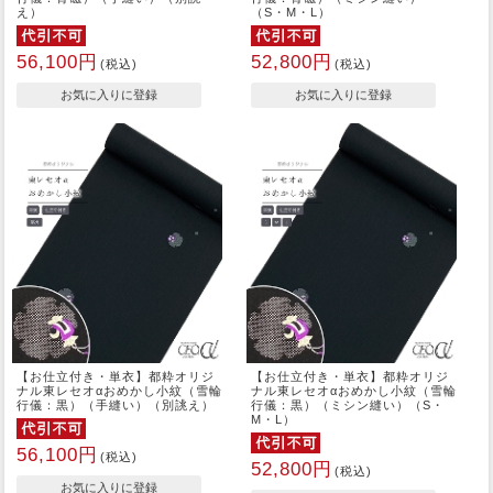
え）
（S・M・L）
56,100円
52,800円
(税込)
(税込)
【お仕立付き・単衣】都粋オリジ
【お仕立付き・単衣】都粋オリジ
ナル東レセオαおめかし小紋（雪輪
ナル東レセオαおめかし小紋（雪輪
行儀：黒）（手縫い）（別誂え）
行儀：黒）（ミシン縫い）（S・
M・L）
56,100円
(税込)
52,800円
(税込)