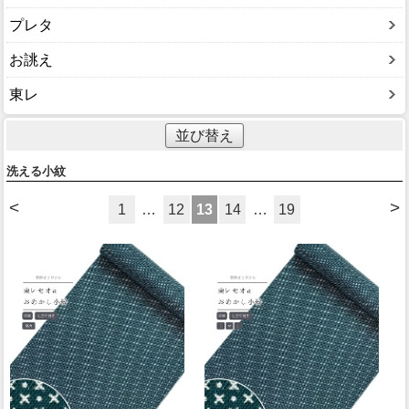
プレタ
お誂え
東レ
並び替え
洗える小紋
<
>
1
…
12
13
14
…
19