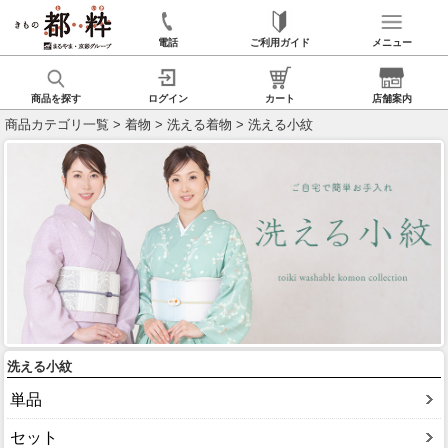
電話
ご利用ガイド
メニュー
商品を探す
ログイン
カート
店舗案内
商品カテゴリ一覧
>
着物
>
洗える着物
> 洗える小紋
洗える小紋
単品
セット