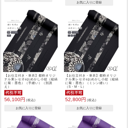
【お仕立付き・単衣】都粋オリジ
【お仕立付き・単衣】都粋オリジ
ナル東レセオαおめかし小紋（縦縞
ナル東レセオαおめかし小紋（縦縞
に菊：墨色）（手縫い）（別誂
に菊：墨色）（ミシン縫い）
え）
（S・M・L）
56,100円
52,800円
(税込)
(税込)