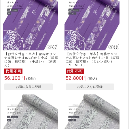
【お仕立付き・単衣】都粋オリジ
【お仕立付き・単衣】都粋オリジ
ナル東レセオαおめかし小紋（縦縞
ナル東レセオαおめかし小紋（縦縞
に菊：錆桔梗）（手縫い）（別誂
に菊：錆桔梗）（ミシン縫い）
え）
（S・M・L）
56,100円
52,800円
(税込)
(税込)