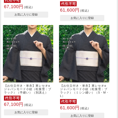
67,100円
(税込)
61,600円
(税込)
【お仕立付き・単衣】東レセオα
【お仕立付き・単衣】東レセオα
ジャパンモード小紋（松葉雪：ブ
ジャパンモード小紋（松葉雪：ブ
ラック）（手縫い）（別誂え）
ラック）（ミシン縫い）（S・M・
L）
67,100円
(税込)
61,600円
(税込)