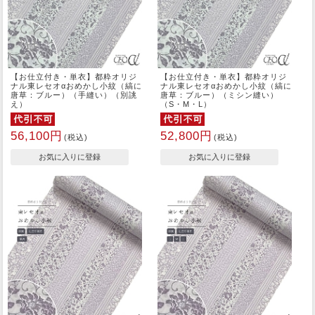
【お仕立付き・単衣】都粋オリジ
【お仕立付き・単衣】都粋オリジ
ナル東レセオαおめかし小紋（縞に
ナル東レセオαおめかし小紋（縞に
唐草：ブルー）（手縫い）（別誂
唐草：ブルー）（ミシン縫い）
え）
（S・M・L）
56,100円
52,800円
(税込)
(税込)