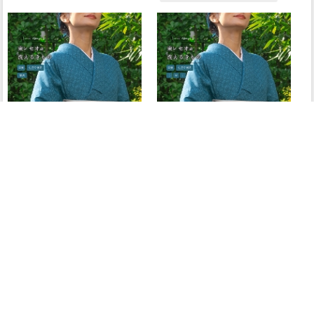
【お仕立付き・単衣】東レセオα
【お仕立付き・単衣】東レセオα
ジャパンモード小紋（七宝重ね：
ジャパンモード小紋（七宝重ね：
ターコイズ）（手縫い）（別誂
ターコイズ）（ミシン縫い）
え）
（S・M・L）
67,100円
61,600円
(税込)
(税込)
<
>
1
…
12
13
14
…
19