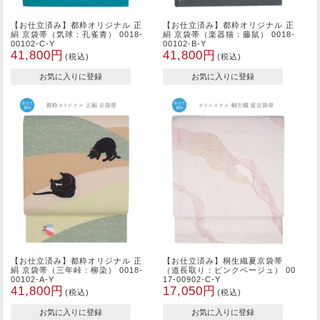
【お仕立済み】都粋オリジナル 正
【お仕立済み】都粋オリジナル 正
絹 京袋帯（気球：孔雀青） 0018-
絹 京袋帯（楽器猫：藤鼠） 0018-
00102-C-Y
00102-B-Y
41,800円
41,800円
(税込)
(税込)
【お仕立済み】都粋オリジナル 正
【お仕立済み】桐生織夏京袋帯
絹 京袋帯（三年峠：柳染） 0018-
（道長取り：ピンクベージュ） 00
00102-A-Y
17-00902-C-Y
41,800円
17,050円
(税込)
(税込)