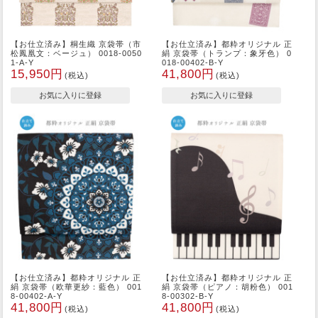
【お仕立済み】桐生織 京袋帯（市
【お仕立済み】都粋オリジナル 正
松鳳凰文：ベージュ） 0018-0050
絹 京袋帯（トランプ：象牙色） 0
1-A-Y
018-00402-B-Y
15,950円
41,800円
(税込)
(税込)
【お仕立済み】都粋オリジナル 正
【お仕立済み】都粋オリジナル 正
絹 京袋帯（欧華更紗：藍色） 001
絹 京袋帯（ピアノ：胡粉色） 001
8-00402-A-Y
8-00302-B-Y
41,800円
41,800円
(税込)
(税込)