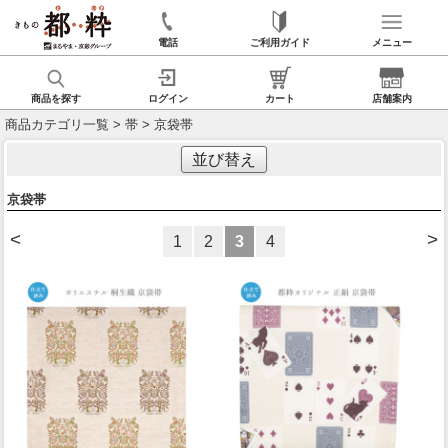
電話
ご利用ガイド
メニュー
商品を探す
ログイン
カート
店舗案内
商品カテゴリ一覧
>
帯
> 京袋帯
並び替え
京袋帯
<
>
1
2
3
4