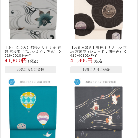
【お仕立済み】都粋オリジナル 正
【お仕立済み】都粋オリジナル 正
絹 京袋帯（流水かえで：薄鼠） 0
絹 京袋帯（レコード：胡粉色） 0
018-00203-A-Y
018-00102-F-Y
41,800円
41,800円
(税込)
(税込)