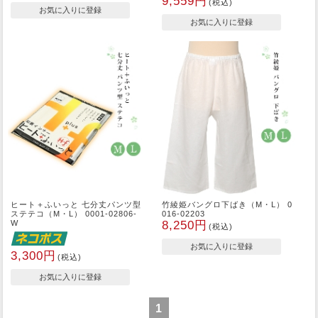
9,559円
(税込)
ヒート＋ふいっと 七分丈パンツ型
竹綾姫バングロ下ばき（M・L） 0
ステテコ（M・L） 0001-02806-
016-02203
W
8,250円
(税込)
3,300円
(税込)
1