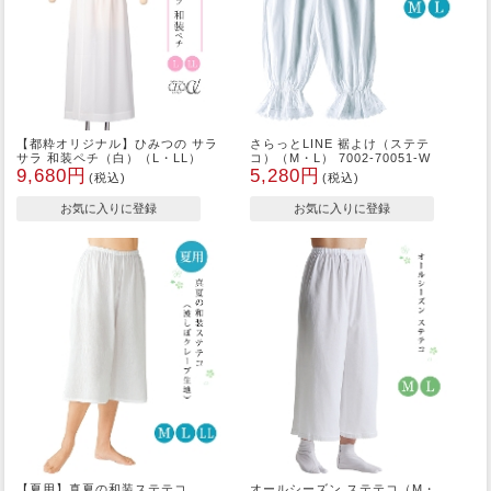
【都粋オリジナル】ひみつの サラ
さらっとLINE 裾よけ（ステテ
サラ 和装ペチ（白）（L・LL）
コ）（M・L） 7002-70051-W
9,680円
5,280円
(税込)
(税込)
【夏用】真夏の和装ステテコ
オールシーズン ステテコ（M・