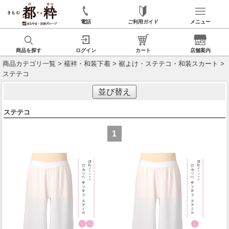
電話
ご利用ガイド
メニュー
商品を探す
ログイン
カート
店舗案内
商品カテゴリ一覧
>
襦袢・和装下着
>
裾よけ・ステテコ・和装スカート
>
ステテコ
並び替え
ステテコ
1