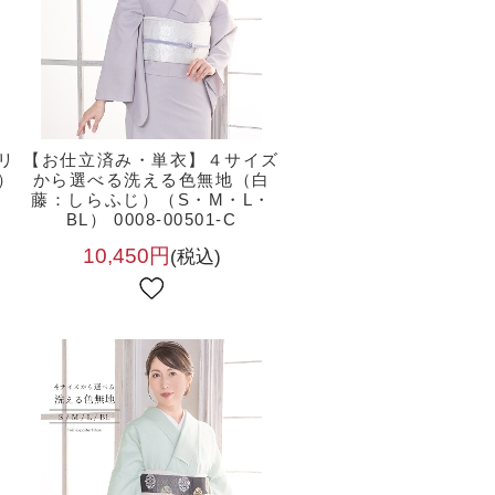
リ
【お仕立済み・単衣】４サイズ
）
から選べる洗える色無地（白
藤：しらふじ）（S・M・L・
BL） 0008-00501-C
10,450円
(税込)