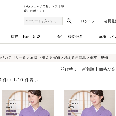
いらっしゃいませ、ゲスト様
現在のポイント：0
ログイン
会員登
襦袢・下着・足袋
着付・和装小物
草履・バ
商品カテゴリ一覧
>
着物
>
洗える着物
>
洗える色無地
> 単衣・夏物
並び替え
新着順
価格が高
0 件中 1-10 件表示