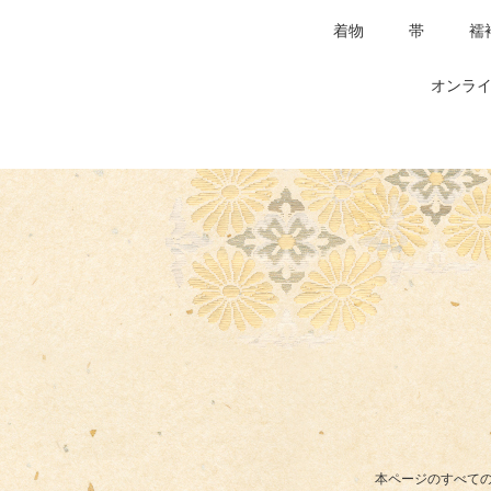
着物
帯
襦
オンライ
本ページのすべての