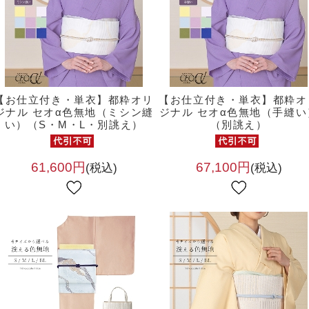
【お仕立付き・単衣】都粋オリ
【お仕立付き・単衣】都粋オ
ジナル セオα色無地（ミシン縫
ジナル セオα色無地（手縫い
い）（S・M・L・別誂え）
（別誂え）
61,600円
67,100円
(税込)
(税込)