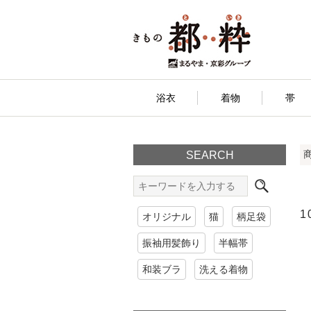
浴衣
着物
帯
SEARCH
1
オリジナル
猫
柄足袋
振袖用髪飾り
半幅帯
和装ブラ
洗える着物