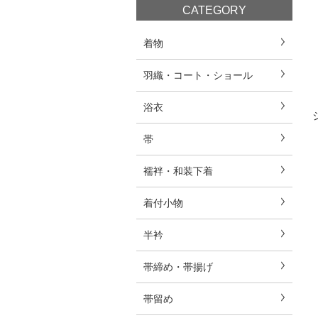
CATEGORY
着物
羽織・コート・ショール
浴衣
帯
襦袢・和装下着
着付小物
半衿
帯締め・帯揚げ
帯留め