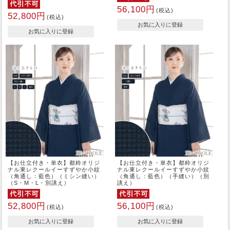
56,100円
(税込)
52,800円
(税込)
【お仕立付き・単衣】都粋オリジ
【お仕立付き・単衣】都粋オリジ
ナル東レクールイーすずやか小紋
ナル東レクールイーすずやか小紋
（角通し：藍色）（ミシン縫い）
（角通し：藍色）（手縫い）（別
（S・M・L・別誂え）
誂え）
52,800円
56,100円
(税込)
(税込)