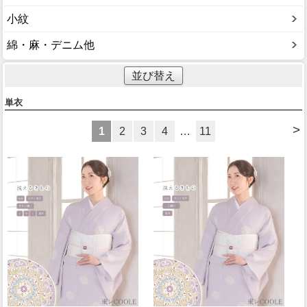
小紋
綿・麻・デニム他
並び替え
単衣
>
1
2
3
4
…
11