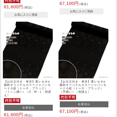
67,100円
(税込)
61,600円
(税込)
【お仕立付き・単衣】東レセオα
【お仕立付き・単衣】東レセオα
都粋オリジナルカラージャパンモ
都粋オリジナルカラージャパンモ
ード小紋（トーチ：ブラック）
ード小紋（トーチ：ブラック）
（ミシン縫い）（S・M・L・別誂
（手縫い）（別誂え）
え）
在庫切れ
在庫切れ
67,100円
(税込)
61,600円
(税込)