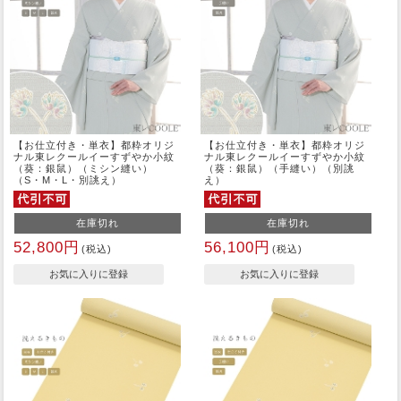
【お仕立付き・単衣】都粋オリジ
【お仕立付き・単衣】都粋オリジ
ナル東レクールイーすずやか小紋
ナル東レクールイーすずやか小紋
（葵：銀鼠）（ミシン縫い）
（葵：銀鼠）（手縫い）（別誂
（S・M・L・別誂え）
え）
在庫切れ
在庫切れ
52,800円
56,100円
(税込)
(税込)