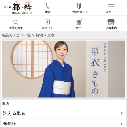
電話
ご利用ガイド
メニュー
商品を探す
ログイン
カート
店舗案内
商品カテゴリ一覧
>
着物
> 単衣
単衣
洗える単衣
色無地