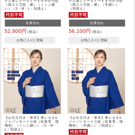
ナル東レクールイーすずやか小紋
ナル東レクールイーすずやか小紋
（雨入り万筋：紫）（ミシン縫
（雨入り万筋：紫）（手縫い）
い）（S・M・L・別誂え）
（別誂え）
在庫切れ
在庫切れ
52,800円
56,100円
(税込)
(税込)
【お仕立付き・単衣】東レセオα
【お仕立付き・単衣】東レセオα
ジャパンモード小紋（松葉雪：瑠
ジャパンモード小紋（松葉雪：瑠
璃色）（ミシン縫い）（S・M・
璃色）（手縫い）（別誂え）
L・別誂え）