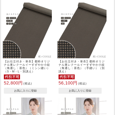
【お仕立付き・単衣】都粋オリジ
【お仕立付き・単衣】都粋オリジ
ナル東レクールイーすずやか小紋
ナル東レクールイーすずやか小紋
（角通し：茶色）（ミシン縫い）
（角通し：茶色）（手縫い）（別
（S・M・L・別誂え）
誂え）
52,800円
56,100円
(税込)
(税込)