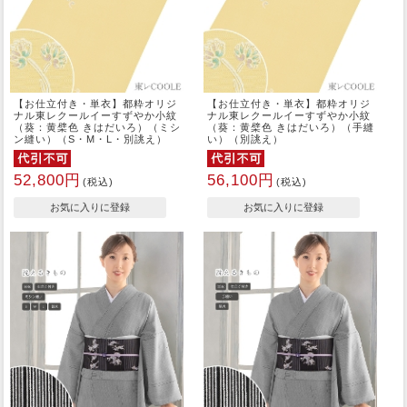
【お仕立付き・単衣】都粋オリジ
【お仕立付き・単衣】都粋オリジ
ナル東レクールイーすずやか小紋
ナル東レクールイーすずやか小紋
（葵：黄檗色 きはだいろ）（ミシ
（葵：黄檗色 きはだいろ）（手縫
ン縫い）（S・M・L・別誂え）
い）（別誂え）
52,800円
56,100円
(税込)
(税込)