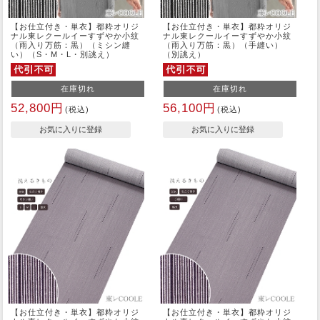
【お仕立付き・単衣】都粋オリジ
【お仕立付き・単衣】都粋オリジ
ナル東レクールイーすずやか小紋
ナル東レクールイーすずやか小紋
（雨入り万筋：黒）（ミシン縫
（雨入り万筋：黒）（手縫い）
い）（S・M・L・別誂え）
（別誂え）
在庫切れ
在庫切れ
52,800円
56,100円
(税込)
(税込)
【お仕立付き・単衣】都粋オリジ
【お仕立付き・単衣】都粋オリジ