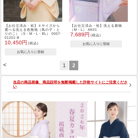
【お仕立済み・袷】４サイズから
【お仕立済み・袷】洗える着物
選べる洗える色無地（鳥の子：と
（M・L） AK01
りのこ）（S・M・L・BL） 0007-
7,689円
(税込)
01201-B
10,450円
(税込)
<
1
2
当店の商品画像、商品説明を無断掲載した詐欺サイトにご注意くださ
い