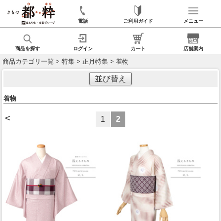
電話
ご利用ガイド
メニュー
商品を探す
ログイン
カート
店舗案内
商品カテゴリ一覧
>
特集
>
正月特集
> 着物
並び替え
着物
<
1
2