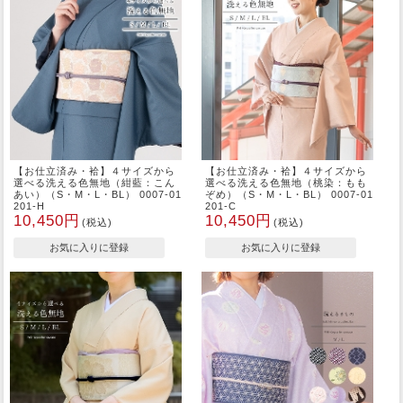
【お仕立済み・袷】４サイズから
【お仕立済み・袷】４サイズから
選べる洗える色無地（紺藍：こん
選べる洗える色無地（桃染：もも
あい）（S・M・L・BL） 0007-01
ぞめ）（S・M・L・BL） 0007-01
201-H
201-C
10,450円
10,450円
(税込)
(税込)