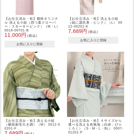
【お仕立済み・袷】都粋オリジナ
【お仕立済み・袷】洗える小紋
ル 洗える小紋（四つ葉クローバ
（縞に源氏香：ピンク）（L） 00
ー：スモーキーピンク）（M・L）
12-00201-K
0018-00701-B
7,689円
(税込)
11,000円
(税込)
【お仕立済み・袷】洗える小紋
【お仕立済み・袷】４サイズから
（横段刷毛引き調）（M） 0012-0
選べる洗える色無地（白緑：びゃ
0201-F
くろく）（S・M・L・BL） 0007-
7,689円
01201-P
(税込)