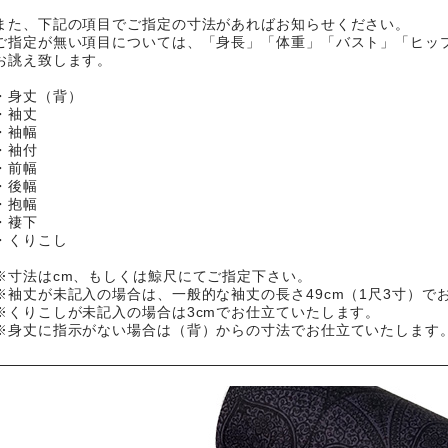
また、下記の項目でご指定の寸法があればお知らせください。
ご指定が無い項目については、「身長」「体重」「バスト」「ヒッ
お誂え致します。
・身丈（背）
・袖丈
・袖幅
・袖付
・前幅
・後幅
・抱幅
・褄下
・くりこし
※寸法はcm、もしくは鯨尺にてご指定下さい。
※袖丈が未記入の場合は、一般的な袖丈の長さ49cm（1尺3寸）で
※くりこしが未記入の場合は3cmでお仕立ていたします。
※身丈に指示がない場合は（背）からの寸法でお仕立ていたします