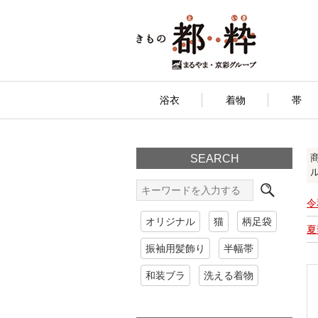
浴衣
着物
帯
SEARCH
令
オリジナル
猫
柄足袋
夏
振袖用髪飾り
半幅帯
和装ブラ
洗える着物