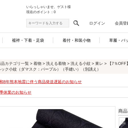
いらっしゃいませ、ゲスト様
現在のポイント：0
ログイン
会員登
襦袢・下着・足袋
着付・和装小物
草履・バ
商品カテゴリ一覧
>
着物
>
洗える着物
>
洗える小紋
>
東レ
> 【7％O
ルック小紋（ダマスク：パープル）（手縫い）（別誂え）
和8年熊本地震に伴う商品発送遅延のお知らせ
季休業のお知らせ
商品