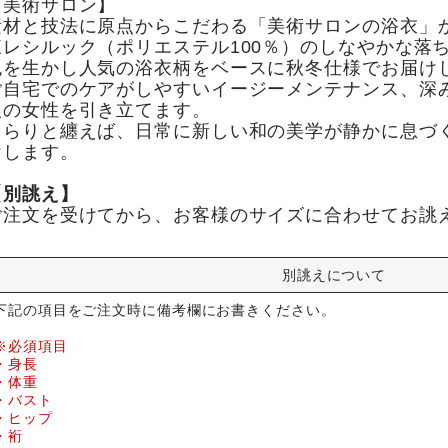
【美術サロン】
素材と技法に原点からこだわる「美術サロンの浴衣」
東レシルック（ポリエステル100％）のしなやかな落
色を生かし人気の浴衣柄をベースに秋冬仕様でお届け
ご自宅でのケアがしやすいイージーメンテナンス、深
人の女性を引き立てます。
さらりと纏えば、日常に新しい和の美学が静かに息づ
けします。
【別誂え】
ご注文を受けてから、お客様のサイズに合わせてお誂
別誂えについて
下記の項目をご注文時に備考欄にお書きください。
※必須項目
・身長
・体重
・バスト
・ヒップ
・裄