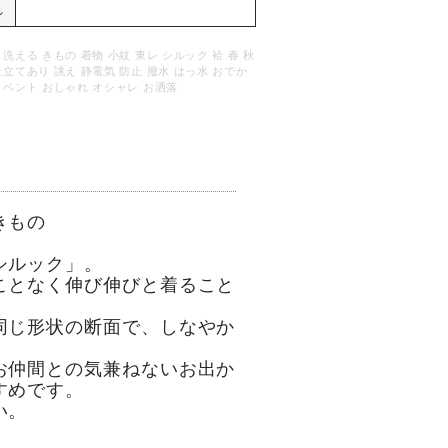
れ
 洗える きもの 着物 小紋 東レ シルック 袷 春 秋
仕立てあり 誂え 静電気 防止 撥水 はっ水 おでか
イベント おしゃれ オシャレ お洒落
きもの
シルック」。
ことなく伸び伸びと着ること
同じ形状の断面で、しなやか
お仲間との気兼ねないお出か
すめです。
い。