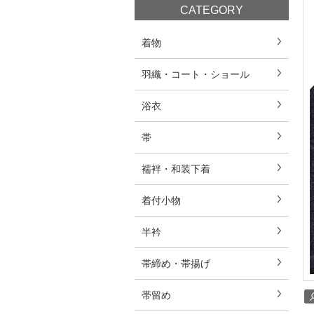
CATEGORY
着物
羽織・コート・ショール
浴衣
帯
襦袢・和装下着
着付小物
半衿
帯締め・帯揚げ
帯留め