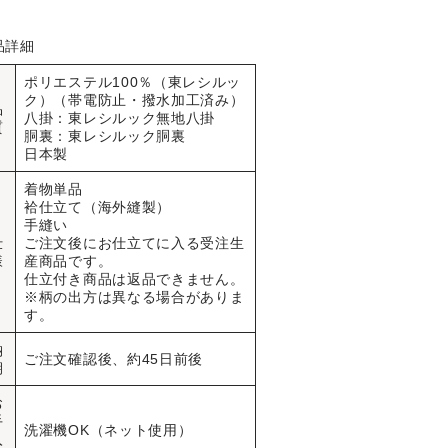
品詳細
ポリエステル100％（東レシルッ
ク）（帯電防止・撥水加工済み）
品
八掛：東レシルック無地八掛
質
胴裏：東レシルック胴裏
日本製
着物単品
袷仕立て（海外縫製）
手縫い
仕
ご注文後にお仕立てに入る受注生
様
産商品です。
仕立付き商品は返品できません。
※柄の出方は異なる場合がありま
す。
納
ご注文確認後、約45日前後
期
お
手
洗濯機OK（ネット使用）
入