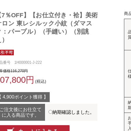
商
【7％OFF】【お仕立付き・袷】美術
サロン 東レシルック小紋（ダマス
ク：パープル）（手縫い）（別誂
え）
品番号 1H000001-J-222
常価格116,270円
107,800円
(税込)
【 4,900ポイント獲得 】
ご注文後にお仕立て
納期確認しました。
に入る商品です。