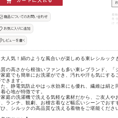
着物
冬 
け 
★大人気！絹のような風合いが楽しめる東レシルック
品質の高さから根強いファンも多い東レブランド、「
ご家庭でも簡単にお洗濯ができ、汚れや汗も気にする
ができます。
また、静電気防止やはっ水効果にも優れ、繊維は絹と
な着心地が特徴です。
ご家庭の洗濯機で洗える気軽な素材だから、ご友人や
け、ランチ、観劇、お稽古着など幅広いシーンでおす
ぜひ、シルックの高品質な洗える着物をご堪能くださ