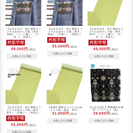
【お仕立付き・袷】都粋オリ
【お仕立付き・袷】都粋オリ
【お仕立付き・袷】都粋オリ
ジナルおめかし小紋（南天：
ジナルおめかし小紋（南天：
ジナルおめかし小紋（南天：
鉄紺）（ミシン縫い）（S・
鉄紺）（手縫い）（別誂え）
若竹）（ミシン縫い）（S・
M・L・別誂え）
M・L・別誂え）
55,000円
(税込)
49,500円
49,500円
(税込)
(税込)
【お仕立付き・袷】都粋オリ
【反物】都粋オリジナルおめ
【お仕立済み】西陣織名古屋
ジナルおめかし小紋（南天：
かし小紋（南天：若竹）
帯（アラベスク：黒）
若竹）（手縫い）（別誂え）
41,800円
39,600円
(税込)
(税込)
55,000円
(税込)