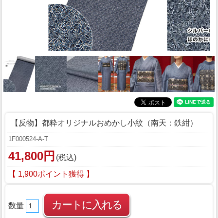
【反物】都粋オリジナルおめかし小紋（南天：鉄紺）
1F000524-A-T
41,800円
(税込)
【 1,900ポイント獲得 】
数量