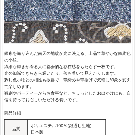
銀糸を織り込んだ南天の地紋が光に映える、上品で華やかな鉄紺色
の小紋。
繊細な輝きが着る人に都会的な存在感をもたらす一枚です。
光の加減できらきら輝いたり、落ち着いて見えたりします。
刺し色小物との相性も抜群で、帯締めや帯揚げで気軽に印象を変え
て楽しめます。
観劇やパーティーからお食事など、ちょっとしたお出かけにも、自
信を持ってお召しいただける装いです。
商品詳細
ポリエステル100％(銀通し生地)
品質
日本製