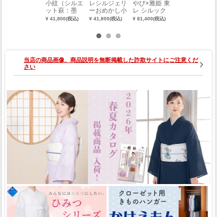
小紋（シルエ
レシルジェリ
やび×雅姫 東
オリジナル
ット萩：墨
ーおめかし小
レ シルック
東レシルジェ
黒）（胴裏
紋（葵：黒）
洗える小紋
リー おめか
¥ 41,800(税込)
¥ 41,800(税込)
¥ 81,400(税込)
¥ 52,580(税込)
無・八掛無）
（なでしこ×
し小紋（レー
青磁色）（お
ス：淡群青）
誂え） 0015-
（手縫い）
01006-B
（別誂え）
当店の商品画像、商品説明を無断掲載した詐欺サイトにご注意くだ
さい