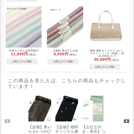
丹後ちりめん吉祥帯揚げ
五嶋紐 鹿の子三分紐
菱屋 都粋オリジナル カレン
11,000円
6,050円
ブロッソ バッグ（松葉） 00
(税込)
(税込)
16-00502-C-Y
30,800円
(税込)
この商品を見た人は、こちらの商品もチェックし
ています！
【反物】東レ
【反物】都粋
【お仕立付
【お仕立付
セオα つやび
オリジナル東
き・単衣】つ
き・袷】都粋