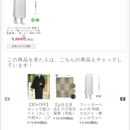
フィッターベルト付 和装ス
カート（東レシルウェーブ生
地使用）（M・L） 0001-033
08
5,060円
(税込)
この商品を見た人は、こちらの商品もチェックし
ています！
【30％OFF】
【お仕立済
フィッターベ
下着屋さんが
カシミヤ混コ
み】八寸名古
ルト付 和装
作った和装ブ
ート（カシミ
屋帯（市松）
スカート（東
ラ（4L）
ヤ30％）（ブ
レシルウェー
¥ 13,200(税込)
¥ 7,700(税込)
ラック）
ブ生地使用）
¥ 74,800(税込)
¥ 5,060(税込)
（M・L） 00