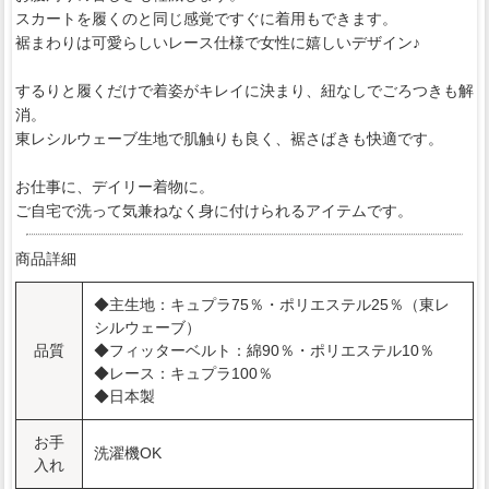
スカートを履くのと同じ感覚ですぐに着用もできます。
裾まわりは可愛らしいレース仕様で女性に嬉しいデザイン♪
するりと履くだけで着姿がキレイに決まり、紐なしでごろつきも解
消。
東レシルウェーブ生地で肌触りも良く、裾さばきも快適です。
お仕事に、デイリー着物に。
ご自宅で洗って気兼ねなく身に付けられるアイテムです。
商品詳細
◆主生地：キュプラ75％・ポリエステル25％（東レ
シルウェーブ）
品質
◆フィッターベルト：綿90％・ポリエステル10％
◆レース：キュプラ100％
◆日本製
お手
洗濯機OK
入れ