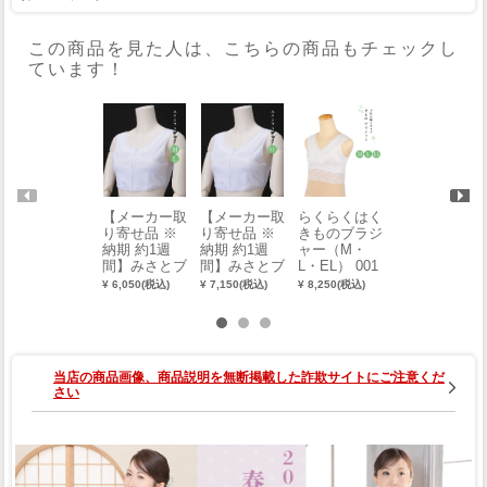
この商品を見た人は、こちらの商品もチェックし
ています！
【メーカー取
【メーカー取
らくらくはく
フルパットブ
り寄せ品 ※
り寄せ品 ※
きものブラジ
ラジャー（70
納期 約1週
納期 約1週
ャー（M・
～100） 0016
間】みさとブ
間】みさとブ
L・EL） 001
-02102
ラジャー
ラジャー（L
8-01901
¥ 6,050(税込)
¥ 7,150(税込)
¥ 8,250(税込)
¥ 6,600(税込)
（M・L）
L）
当店の商品画像、商品説明を無断掲載した詐欺サイトにご注意くだ
さい