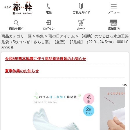
電話
ご利用ガイド
メニュー
商品を探す
ログイン
カート
店舗案内
商品カテゴリ一覧
>
特集
>
雨の日アイテム
> 【福助】のびるはっ水加工綿
足袋（5枚コハゼ・さらし裏）【並型】【2足組】（22.0～24.5cm） 0001-0
3008-B
令和8年熊本地震に伴う商品発送遅延のお知らせ
夏季休業のお知らせ