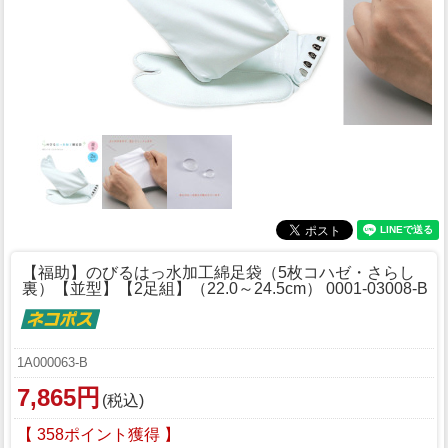
【福助】のびるはっ水加工綿足袋（5枚コハゼ・さらし
裏）【並型】【2足組】（22.0～24.5cm） 0001-03008-B
1A000063-B
7,865円
(税込)
【 358ポイント獲得 】