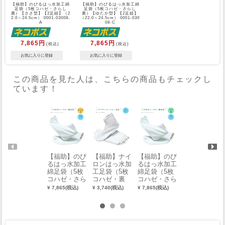
【福助】のびるはっ水加工綿
【福助】のびるはっ水加工綿
足袋（5枚コハゼ・さらし
足袋（5枚コハゼ・さらし
裏）【ささ型】【2足組】（2
裏）【ゆたか型】【2足組】
2.0～24.5cm） 0001-03008-
（22.0～24.5cm） 0001-030
A
08-C
7,865円
7,865円
(税込)
(税込)
この商品を見た人は、こちらの商品もチェックし
ています！
【福助】のび
【福助】ナイ
【福助】のび
【お仕立済
るはっ水加工
ロンはっ水加
るはっ水加工
み・単衣】メ
綿足袋（5枚
工足袋（5枚
綿足袋（5枚
ンズ岡山デニ
コハゼ・さら
コハゼ・裏
コハゼ・さら
ム着物（小
し裏）【ゆた
付）【2足
し裏）【ささ
石）（M・
¥ 7,865(税込)
¥ 3,740(税込)
¥ 7,865(税込)
¥ 36,300(税込)
か型】【2足
組】（M） 0
型】【2足
L・LL）
組】（22.0～
001-03004
組】（22.0～
24.5cm） 00
24.5cm） 00
01-03008-C
01-03008-A