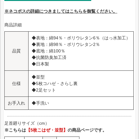
※ネコポスの詳細につきましてはこちらを御覧ください。
商品詳細
◆表地：綿94％・ポリウレタン6％（はっ水加工）
◆裏地：綿98％・ポリウレタン2％
品質
◆底地：綿100％
◆抗菌防臭加工済
◆日本製
◆並型
仕様
◆5枚コハゼ・さらし裏
◆2足セット
お手入れ
◆手洗い
足首廻りサイズ（cm）
※こちらは
【5枚こはぜ・並型】
の商品ページです。