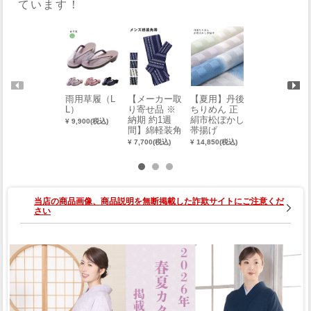
ています！
雨用草履（L
【メーカー取
【夏用】丹後
紳士角帯
L）
り寄せ品 ※
ちりめん 正
¥ 6,380(税込)
納期 約1週
絹市松ぼかし
¥ 9,900(税込)
間】綿軽装角
帯揚げ
帯（献上柄）
¥ 7,700(税込)
¥ 14,850(税込)
当店の商品画像、商品説明を無断掲載した詐欺サイトにご注意くだ
さい