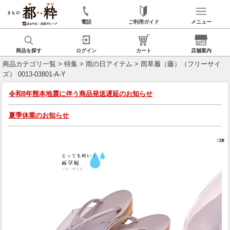
電話
ご利用ガイド
メニュー
商品を探す
ログイン
カート
店舗案内
商品カテゴリ一覧
>
特集
>
雨の日アイテム
> 雨草履（藤）（フリーサイ
ズ） 0013-03801-A-Y
令和8年熊本地震に伴う商品発送遅延のお知らせ
夏季休業のお知らせ