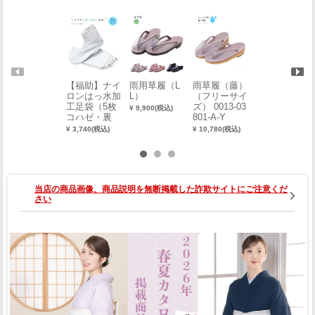
【福助】ナイ
雨用草履（L
雨草履（藤）
業務用 半襦
ロンはっ水加
L）
（フリーサイ
袢（抗菌アセ
工足袋（5枚
ズ） 0013-03
トール天竺）
¥ 9,900(税込)
コハゼ・裏
801-A-Y
（LL） 0001-
付）【2足
03303-W
¥ 3,740(税込)
¥ 10,780(税込)
¥ 5,060(税込)
組】（M） 0
001-03004
当店の商品画像、商品説明を無断掲載した詐欺サイトにご注意くだ
さい