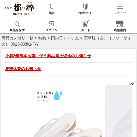
電話
ご利用ガイド
メニュー
商品を探す
ログイン
カート
店舗案内
商品カテゴリ一覧
>
特集
>
雨の日アイテム
> 雨草履（白）（フリーサイ
ズ） 0013-03801-F-Y
令和8年熊本地震に伴う商品発送遅延のお知らせ
夏季休業のお知らせ