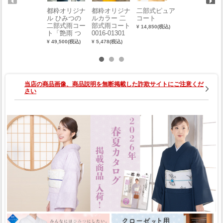
都粋オリジナ
都粋オリジナ
二部式ピュア
【メーカー取
ル ひみつの
ルカラー 二
コート
り寄せ品 ※
二部式雨コー
部式雨コート
納期 約1週
¥ 14,850(税込)
ト「艶雨 つ
0016-01301
間】綿軽装角
やめ」
帯（献上柄）
¥ 49,500(税込)
¥ 5,478(税込)
¥ 7,700(税込)
当店の商品画像、商品説明を無断掲載した詐欺サイトにご注意くだ
さい