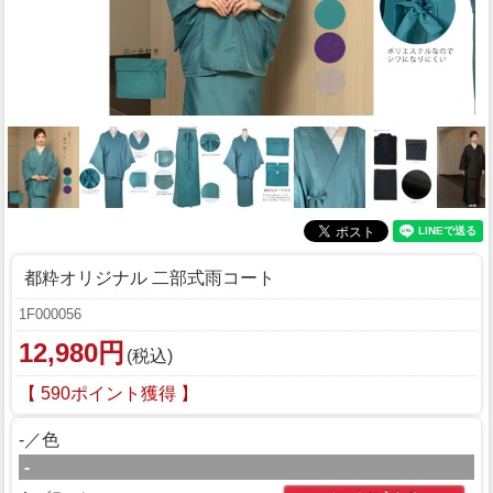
都粋オリジナル 二部式雨コート
1F000056
12,980円
(税込)
【 590ポイント獲得 】
-／色
-