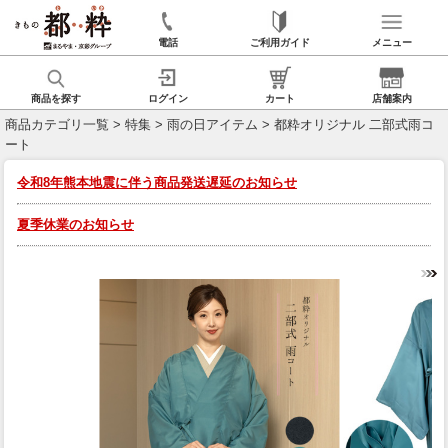
電話
ご利用ガイド
メニュー
商品を探す
ログイン
カート
店舗案内
商品カテゴリ一覧
>
特集
>
雨の日アイテム
> 都粋オリジナル 二部式雨コ
ート
令和8年熊本地震に伴う商品発送遅延のお知らせ
夏季休業のお知らせ