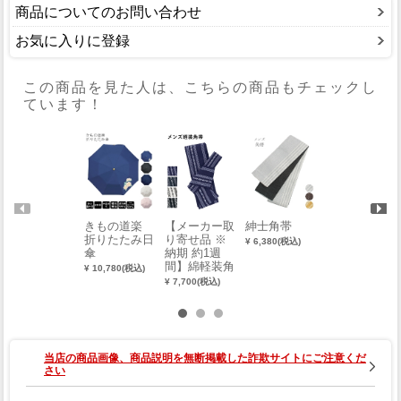
商品についてのお問い合わせ
お気に入りに登録
この商品を見た人は、こちらの商品もチェックし
ています！
きもの道楽
【メーカー取
紳士角帯
【メーカー取
折りたたみ日
り寄せ品 ※
り寄せ品 ※
¥ 6,380(税込)
傘
納期 約1週
納期 約1週
間】綿軽装角
間】REFRAI
¥ 10,780(税込)
帯（献上柄）
N 撥水ふろし
¥ 7,700(税込)
¥ 4,180(税込)
き（約110c
m）
当店の商品画像、商品説明を無断掲載した詐欺サイトにご注意くだ
さい