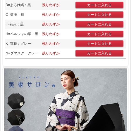
B=よろけ縞：黒
残りわずか
C=藍滝：紺
残りわずか
F=花火：黒
残りわずか
H=ペルシャの華：黒
残りわずか
K=雪花：グレー
残りわずか
N=ダマスク：グレー
残りわずか