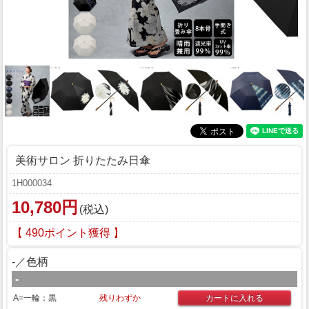
美術サロン 折りたたみ日傘
1H000034
10,780円
(税込)
【 490ポイント獲得 】
-／色柄
-
A=一輪：黒
残りわずか