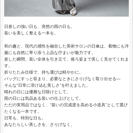
日差しの強い日も、突然の雨の日も。
装いを美しく整える一本を。
和の趣と、現代の感性を融合した美術サロンの日傘は、着物にも洋
服にも自然に寄り添う上品な佇まいが魅力です。
差した瞬間、装い全体を引き立て、後ろ姿まで美しく見せてくれま
す。
折りたたみ仕様で、持ち運びは軽やかに。
バッグにすっと収まり、必要なときにさりげなく取り出せる―
そんな“日常に溶け込む美しさ”を叶えました。
晴れの日には優雅な日除けとして。
雨の日には気品ある装いの仕上げとして。
ただの実用品ではなく、“装いの完成度を高める小道具”として選び
たくなる一本です。
日常も、特別な日も。
あなたらしい美しさを、さりげなく。