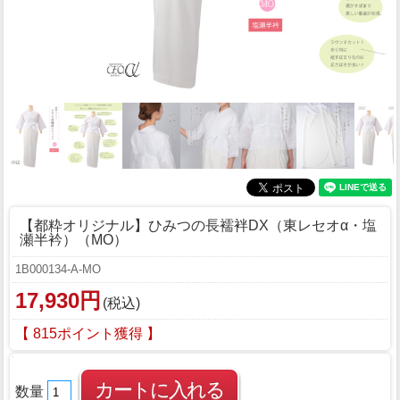
【都粋オリジナル】ひみつの長襦袢DX（東レセオα・塩
瀬半衿）（MO）
1B000134-A-MO
17,930円
(税込)
【 815ポイント獲得 】
数量