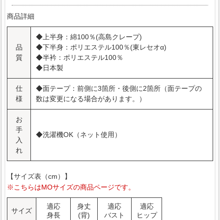
商品詳細
◆上半身：綿100％(高島クレープ)
品
◆下半身：ポリエステル100％(東レセオα)
質
◆半衿：ポリエステル100％
◆日本製
仕
◆面テープ：前側に3箇所・後側に2箇所（面テープの
様
数は変更になる場合があります。）
お
手
◆洗濯機OK（ネット使用）
入
れ
【サイズ表（cm）】
※こちらはMOサイズの商品ページです。
適応
身丈
適応
適応
サイズ
身長
(背)
バスト
ヒップ