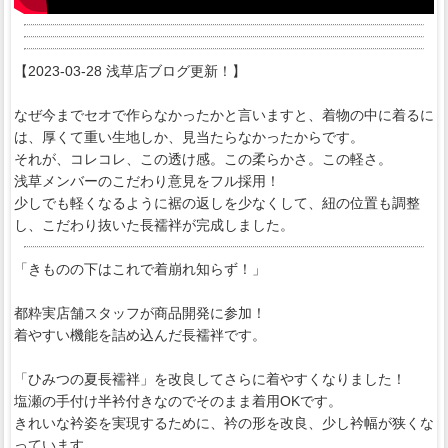
【2023-03-28 浅草店ブログ更新！】
なぜ今までセオで作らなかったかと言いますと、着物の中に着るに
は、厚くて重い生地しか、見当たらなかったからです。
それが、コレコレ、この透け感。この柔らかさ。この軽さ。
浅草メンバーのこだわり意見をフル採用！
少しでも軽くなるように裾の返しを少なくして、紐の位置も調整
し、こだわり抜いた長襦袢が完成しました。
「きものの下はこれで着崩れ知らず！」
都粋実店舗スタッフが商品開発に参加！
着やすい機能を詰め込んだ長襦袢です。
「ひみつの夏長襦袢」を改良してさらに着やすくなりました！
塩瀬の手付け半衿付きなのでそのまま着用OKです。
きれいな衿姿を実現するために、衿の形を改良、少し衿幅が狭くな
っています。