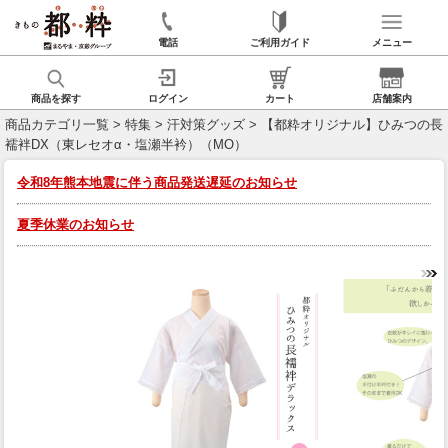
電話
ご利用ガイド
メニュー
商品を探す
ログイン
カート
店舗案内
商品カテゴリ一覧
>
特集
>
汗対策グッズ
> 【都粋オリジナル】ひみつの長
襦袢DX（東レセオα・塩瀬半衿）（MO）
令和8年熊本地震に伴う商品発送遅延のお知らせ
夏季休業のお知らせ