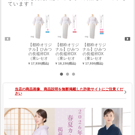
ています！
【都粋オリジ
【都粋オリジ
【都粋オリジ
夏帯留め（千
ナル】ひみつ
ナル】ひみつ
ナル】ひみつ
鳥）
の長襦袢DX
の長襦袢DX
の長襦袢DX
¥ 6,050(税込)
（東レセオ
（東レセオ
（東レセオ
α・絽半衿）
α・塩瀬半
α・塩瀬半衿
¥ 17,930(税込)
¥ 18,150(税込)
¥ 17,930(税込)
（MO）
衿）（LO）
／絽半衿）
（L・LL）
当店の商品画像、商品説明を無断掲載した詐欺サイトにご注意くだ
さい