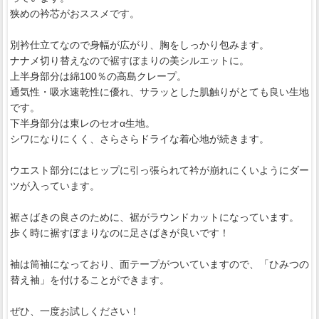
狭めの衿芯がおススメです。
別衿仕立てなので身幅が広がり、胸をしっかり包みます。
ナナメ切り替えなので裾すぼまりの美シルエットに。
上半身部分は綿100％の高島クレープ。
通気性・吸水速乾性に優れ、サラッとした肌触りがとても良い生地
です。
下半身部分は東レのセオα生地。
シワになりにくく、さらさらドライな着心地が続きます。
ウエスト部分にはヒップに引っ張られて衿が崩れにくいようにダー
ツが入っています。
裾さばきの良さのために、裾がラウンドカットになっています。
歩く時に裾すぼまりなのに足さばきが良いです！
袖は筒袖になっており、面テープがついていますので、
「ひみつの
替え袖」
を付けることができます。
ぜひ、一度お試しください！