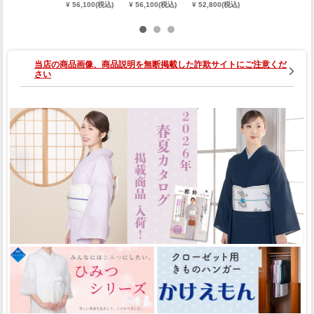
めかし小紋
めかし小紋
東レセオα単
東レセオα単
¥ 56,100(税込)
¥ 56,100(税込)
¥ 52,800(税込)
¥ 52,800(税込)
（よろけ縞寄
（唐花：黒）
衣小紋（ケラ
衣小紋（ブル
せ小紋：薄
（手縫い）
ラ：モノトー
エ：グリー
藤）（手縫
（別誂え）
ン）（フリー
ン）（フリー
い）（別誂
サイズ）
サイズ）
え）
当店の商品画像、商品説明を無断掲載した詐欺サイトにご注意くだ
さい