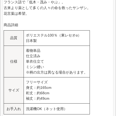
フランス語で「低木・茂み・やぶ」。
古来より薬として多くの人々の命を救ったサンザシ。
花言葉は希望。
商品詳細
ポリエステル100％（東レセオα）
品質
日本製
着物単品
仕立済み
仕様
単衣仕立て
ミシン縫い
※柄の出方は異なる場合があります。
フリーサイズ
身丈：約165cm
サイズ
裄丈：約68cm
袖丈：約49cm
お手入れ
洗濯機OK（ネット使用）