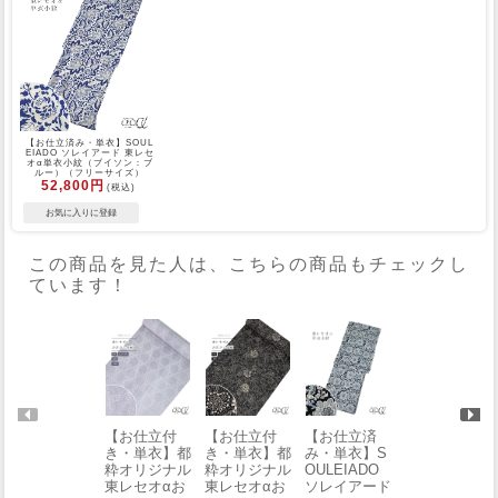
【お仕立済み・単衣】SOUL
EIADO ソレイアード 東レセ
オα単衣小紋（ブイソン：ブ
ルー）（フリーサイズ）
52,800円
(税込)
この商品を見た人は、こちらの商品もチェックし
ています！
【お仕立付
【お仕立付
【お仕立済
【お仕立済
き・単衣】都
き・単衣】都
み・単衣】S
み・単衣】S
粋オリジナル
粋オリジナル
OULEIADO
OULEIADO
東レセオαお
東レセオαお
ソレイアード
ソレイアード