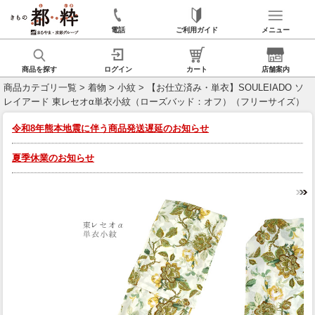
電話
ご利用ガイド
メニュー
商品を探す
ログイン
カート
店舗案内
商品カテゴリ一覧
>
着物
>
小紋
> 【お仕立済み・単衣】SOULEIADO ソ
レイアード 東レセオα単衣小紋（ローズバッド：オフ）（フリーサイズ）
令和8年熊本地震に伴う商品発送遅延のお知らせ
夏季休業のお知らせ