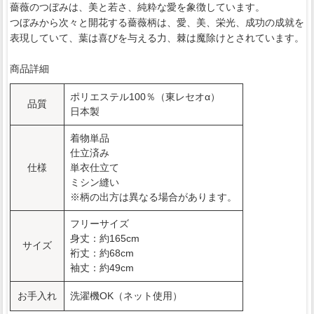
薔薇のつぼみは、美と若さ、純粋な愛を象徴しています。
つぼみから次々と開花する薔薇柄は、愛、美、栄光、成功の成就を
表現していて、葉は喜びを与える力、棘は魔除けとされています。
商品詳細
ポリエステル100％（東レセオα）
品質
日本製
着物単品
仕立済み
仕様
単衣仕立て
ミシン縫い
※柄の出方は異なる場合があります。
フリーサイズ
身丈：約165cm
サイズ
裄丈：約68cm
袖丈：約49cm
お手入れ
洗濯機OK（ネット使用）