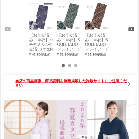
【お仕立済
【お仕立済
【お仕立済
【お仕立済
み・単衣】バ
み・単衣】S
み・単衣】S
み・単衣】S
チ衿ミシン仕
OULEIADO
OULEIADO
OULEIADO
立済 セオαお
ソレイアード
ソレイアード
ソレイアード
めかし小紋
東レセオα単
東レセオα単
東レセオα単
¥ 47,300(税込)
¥ 52,800(税込)
¥ 52,800(税込)
¥ 52,800(税込)
（楓：紺）
衣小紋（ジャ
衣小紋（ジャ
衣小紋（ジャ
（M・L・L
ハーンギー
ハーンギー
ハーンギー
L）
ル：グリー
ル：ブラウ
ル：ブルー）
ン）（フリー
ン）（フリー
（フリーサイ
サイズ）
サイズ）
ズ）
当店の商品画像、商品説明を無断掲載した詐欺サイトにご注意くだ
さい