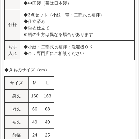
◆中国製（帯は日本製）
◆3点セット（小紋・帯・二部式長襦袢）
◆仕立済み
仕様
◆単衣仕立て
※柄の出方は異なる場合があります。
お手
◆小紋・二部式長襦袢：洗濯機ＯＫ
入れ
◆帯：専門店にご相談ください
◆きものサイズ（cm）
サイズ
M
L
身丈
160
163
裄丈
66
68
袖丈
49
49
前幅
24
25