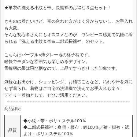
★単衣の洗える小紋と帯、長襦袢のお得な３点セット！
きものは着たいけど、帯の合わせ方がよく分からないし、お手入れ
も大変。
そんな初心者さんにもオススメなのが、ワンピース感覚で気軽に着
られる「洗える小紋＆帯＆二部式長襦袢」のセット。
こちらはパープル×薄グレー地の格子柄です。
軽快でモダンな雰囲気も楽しめるデザイン。
雪輪柄の帯は飛び柄なので、上品ですっきりした印象です。
気軽なお出かけ、ショッピング、お稽古ごとなど、汚れや汗を気に
せず着られ、着物はご自宅の洗濯機で洗えてお手入れも楽々！
デイリー着物として、ぜひご活用ください。
商品詳細
◆小紋・帯：ポリエステル100％
◆二部式長襦袢：身頃・腰布：綿100％／袖・掛衿・裾
品質
よけ：ポリエステル100％