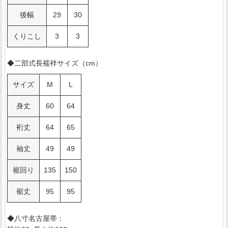
後幅
29
30
くりこし
3
3
◆二部式長襦袢サイズ（cm）
サイズ
M
L
身丈
60
64
裄丈
64
65
袖丈
49
49
裾回り
135
150
裾丈
95
95
◆八寸名古屋帯：