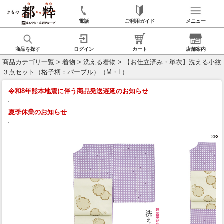
電話
ご利用ガイド
メニュー
商品を探す
ログイン
カート
店舗案内
商品カテゴリ一覧
>
着物
>
洗える着物
> 【お仕立済み・単衣】洗える小紋
３点セット（格子柄：パープル）（M・L）
令和8年熊本地震に伴う商品発送遅延のお知らせ
夏季休業のお知らせ