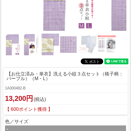
【お仕立済み・単衣】洗える小紋３点セット（格子柄：
パープル）（M・L）
1A000482-B
13,200円
(税込)
【 600ポイント獲得 】
色／サイズ
-