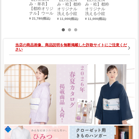
み・単衣】
み・単衣】洗
み・袷】都粋
み・袷】都粋
【都粋オリジ
える紗きもの
オリジナル
オリジナル
ナル】ウール
（M・L）
洗える小紋
洗える小紋
ライク着物
（四つ葉クロ
（七転び八起
¥ 21,780(税込)
¥ 10,780(税込)
¥ 11,000(税込)
¥ 11,000(税込)
（格子） 001
ーバー：スモ
き：グレージ
2-01001-B-Y
ーキーピン
ュ）（M・
ク）（M・
L） 0018-007
L） 0018-007
01-F
01-B
当店の商品画像、商品説明を無断掲載した詐欺サイトにご注意くだ
さい