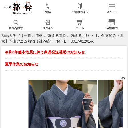
電話
ご利用ガイド
メニュー
商品を探す
ログイン
カート
店舗案内
商品カテゴリ一覧
>
着物
>
洗える着物
>
洗える小紋
> 【お仕立済み・単
衣】岡山デニム着物（斜め縞）（M・L） 0017-01201-A
令和8年熊本地震に伴う商品発送遅延のお知らせ
夏季休業のお知らせ