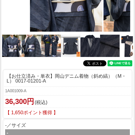
【お仕立済み・単衣】岡山デニム着物（斜め縞）（M・
L） 0017-01201-A
1A001009-A
36,300円
(税込)
【 1,650ポイント獲得 】
-／サイズ
-