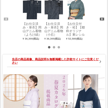
【お仕立済
【お仕立済
【お仕立付
【お仕立済
み・単衣】岡
み・単衣】岡
き・袷】【都
み・単衣】岡
山デニム着物
山デニム着物
粋オリジナ
山デニム着物
（よろけ縞）
（小石）
ル】東レシル
（格子）
（M・L）
（M・L）
ジェリーおめ
（M・L）
¥ 36,300(税込)
¥ 36,300(税込)
¥ 52,580(税込)
¥ 36,300(税込)
かし江戸小紋
（寄せ江戸小
紋）（お誂
え）
当店の商品画像、商品説明を無断掲載した詐欺サイトにご注意くだ
さい