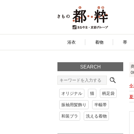
浴衣
着物
帯
SEARCH
0
令
オリジナル
猫
柄足袋
夏
振袖用髪飾り
半幅帯
和装ブラ
洗える着物