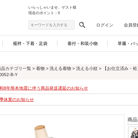
いらっしゃいませ、ゲスト様
現在のポイント：0
ログイン
会員登
襦袢・下着・足袋
着付・和装小物
草履・バ
商品カテゴリ一覧
>
着物
>
洗える着物
>
洗える小紋
> 【お仕立済み・袷
0052-B-Y
和8年熊本地震に伴う商品発送遅延のお知らせ
季休業のお知らせ
商品