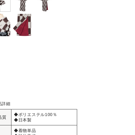
品詳細
◆ポリエステル100％
品質
◆日本製
◆着物単品