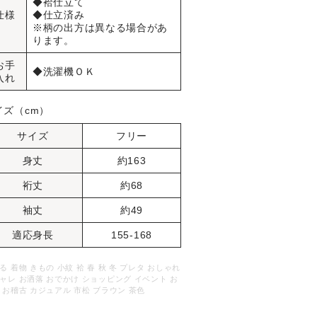
◆袷仕立て
仕様
◆仕立済み
※柄の出方は異なる場合があ
ります。
お手
◆洗濯機ＯＫ
入れ
イズ（cm）
サイズ
フリー
身丈
約163
裄丈
約68
袖丈
約49
適応身長
155-168
る 着物 きもの 小紋 袷 春 秋 冬 プレタ おしゃれ
ャレ お洒落 おでかけ ショッピング イベント お
 お稽古 カジュアル 市松 ブラウン 茶色