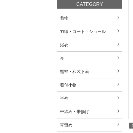
CATEGORY
着物
羽織・コート・ショール
浴衣
帯
襦袢・和装下着
着付小物
半衿
帯締め・帯揚げ
帯留め