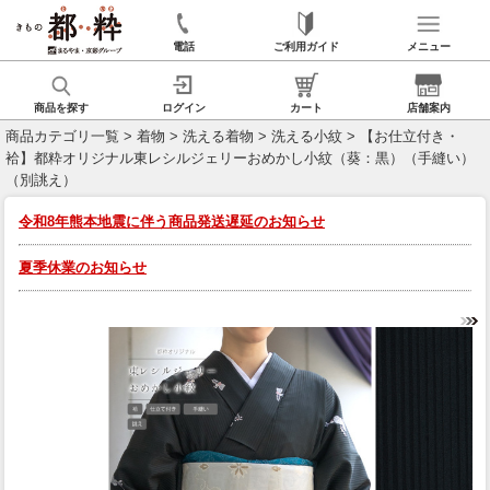
電話
ご利用ガイド
メニュー
商品を探す
ログイン
カート
店舗案内
商品カテゴリ一覧
>
着物
>
洗える着物
>
洗える小紋
> 【お仕立付き・
袷】都粋オリジナル東レシルジェリーおめかし小紋（葵：黒）（手縫い）
（別誂え）
令和8年熊本地震に伴う商品発送遅延のお知らせ
夏季休業のお知らせ