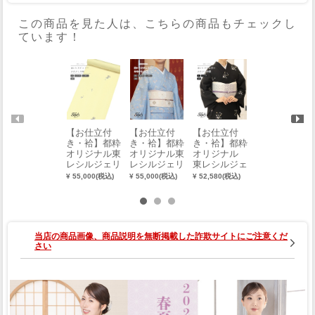
この商品を見た人は、こちらの商品もチェックし
ています！
【お仕立付
【お仕立付
【お仕立付
【お仕立付
き・袷】都粋
き・袷】都粋
き・袷】都粋
き・袷】【都
オリジナル東
オリジナル東
オリジナル
粋オリジナ
レシルジェリ
レシルジェリ
東レシルジェ
ル】東レシル
ーおめかし小
ーおめかし小
リー おめか
ジェリーおめ
¥ 55,000(税込)
¥ 55,000(税込)
¥ 52,580(税込)
¥ 52,580(税込)
紋（葵：淡
紋（花あわ
し小紋（雪
かし江戸小紋
黄）（手縫
せ：淡群青）
輪：墨）（手
（寄せ江戸小
い）（別誂
（手縫い）
縫い）（別誂
紋）（お誂
え）
（別誂え）
え）
え）
当店の商品画像、商品説明を無断掲載した詐欺サイトにご注意くだ
さい