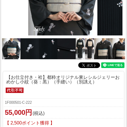
【お仕立付き・袷】都粋オリジナル東レシルジェリーお
めかし小紋（葵：黒）（手縫い）（別誂え）
1F000501-C-222
55,000円
(税込)
【 2,500ポイント獲得 】