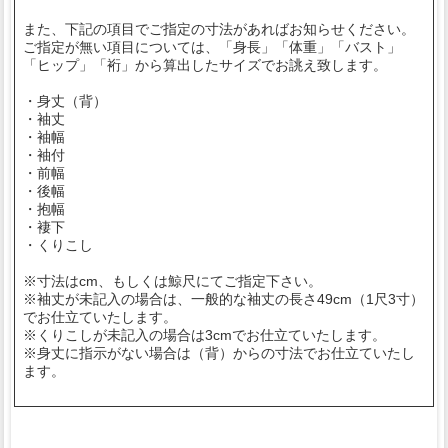
また、下記の項目でご指定の寸法があればお知らせください。
ご指定が無い項目については、「身長」「体重」「バスト」
「ヒップ」「裄」から算出したサイズでお誂え致します。
・身丈（背）
・袖丈
・袖幅
・袖付
・前幅
・後幅
・抱幅
・褄下
・くりこし
※寸法はcm、もしくは鯨尺にてご指定下さい。
※袖丈が未記入の場合は、一般的な袖丈の長さ49cm（1尺3寸）
でお仕立ていたします。
※くりこしが未記入の場合は3cmでお仕立ていたします。
※身丈に指示がない場合は（背）からの寸法でお仕立ていたし
ます。