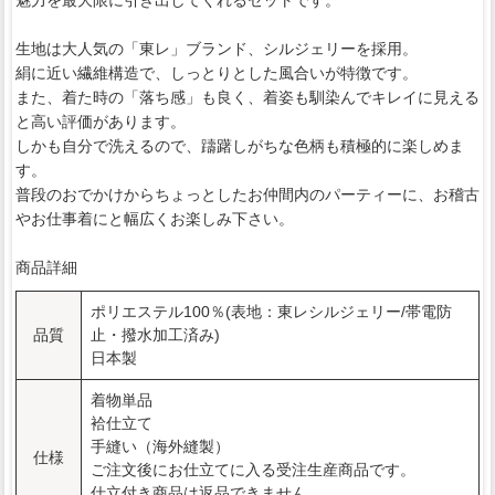
生地は大人気の「東レ」ブランド、シルジェリーを採用。
絹に近い繊維構造で、しっとりとした風合いが特徴です。
また、着た時の「落ち感」も良く、着姿も馴染んでキレイに見える
と高い評価があります。
しかも自分で洗えるので、躊躇しがちな色柄も積極的に楽しめま
す。
普段のおでかけからちょっとしたお仲間内のパーティーに、お稽古
やお仕事着にと幅広くお楽しみ下さい。
商品詳細
ポリエステル100％(表地：東レシルジェリー/帯電防
品質
止・撥水加工済み)
日本製
着物単品
袷仕立て
手縫い（海外縫製）
仕様
ご注文後にお仕立てに入る受注生産商品です。
仕立付き商品は返品できません。