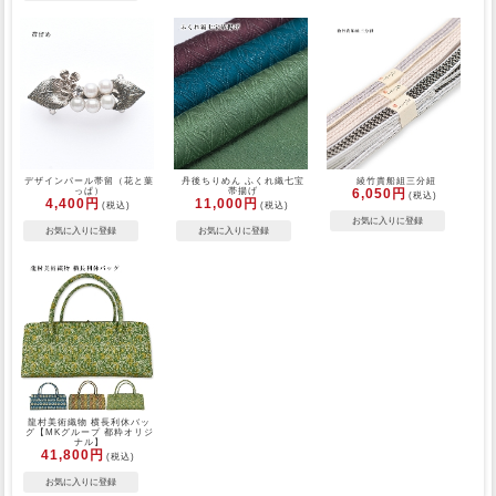
デザインパール帯留（花と葉
丹後ちりめん ふくれ織七宝
綾竹貴船組三分紐
っぱ）
帯揚げ
6,050円
(税込)
4,400円
11,000円
(税込)
(税込)
龍村美術織物 横長利休バッ
グ【MKグループ 都粋オリジ
ナル】
41,800円
(税込)