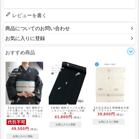
レビューを書く
商品についてのお問い合わせ
お気に入りに登録
おすすめ商品
【お仕立付き・袷】都粋オリ
【反物】都粋オリジナル東レ
【お仕立済み】西陣織名古屋
ジナル東レシルジェリーおめ
シルジェリーおめかし小紋
帯（アラベスク：ベージュ）
かし小紋（葵：黒）（ミシン
（葵：黒）
39,600円
(税込)
縫い）（S・M・L・別誂え）
41,800円
(税込)
49,500円
(税込)