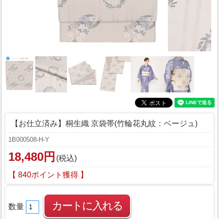
【お仕立済み】桐生織 京袋帯(竹輪花丸紋：ベージュ)
1B000508-H-Y
18,480円
(税込)
【 840ポイント獲得 】
数量