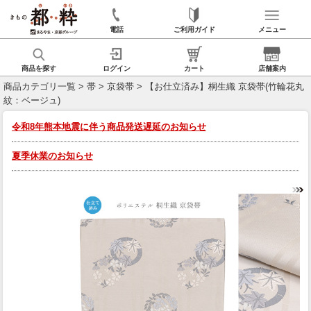
電話
ご利用ガイド
メニュー
商品を探す
ログイン
カート
店舗案内
商品カテゴリ一覧
>
帯
>
京袋帯
> 【お仕立済み】桐生織 京袋帯(竹輪花丸
紋：ベージュ)
令和8年熊本地震に伴う商品発送遅延のお知らせ
夏季休業のお知らせ