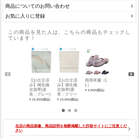
商品についてのお問い合わせ
お気に入りに登録
この商品を見た人は、こちらの商品もチェックし
ています！
【お仕立済
【お仕立済
雨用草履（L
【メーカー取
み】桐生織
み】桐生織
L）
り寄せ品 ※
京袋帯(道
京袋帯(唐
納期 約1週
¥ 9,900(税込)
長：グレー)
草：クリー
間】Sybilla
ム)
東袋
¥ 19,800(税込)
¥ 19,800(税込)
¥ 4,950(税込)
当店の商品画像、商品説明を無断掲載した詐欺サイトにご注意くだ
さい