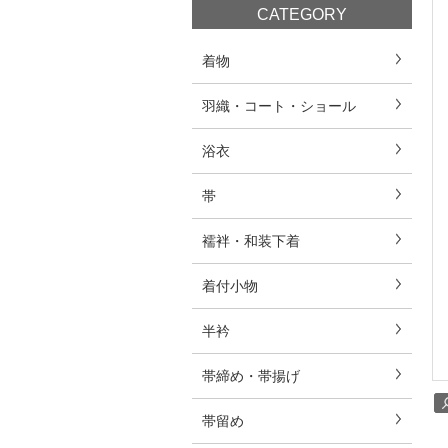
CATEGORY
着物
羽織・コート・ショール
浴衣
帯
襦袢・和装下着
着付小物
半衿
帯締め・帯揚げ
帯留め