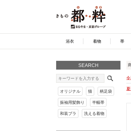
浴衣
着物
帯
SEARCH
令
夏
オリジナル
猫
柄足袋
振袖用髪飾り
半幅帯
和装ブラ
洗える着物