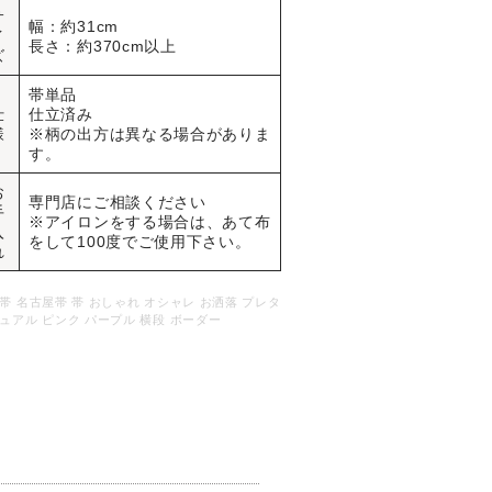
サ
幅：約31cm
イ
長さ：約370cm以上
ズ
帯単品
仕
仕立済み
様
※柄の出方は異なる場合がありま
す。
お
専門店にご相談ください
手
※アイロンをする場合は、あて布
入
をして100度でご使用下さい。
れ
帯 名古屋帯 帯 おしゃれ オシャレ お洒落 プレタ
ュアル ピンク パープル 横段 ボーダー