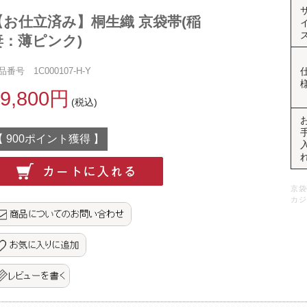
【お仕立済み】桐生織 京袋帯(稲
妻：薄ピンク)
品番号 1C000107-H-Y
19,800円
(税込)
【 900ポイント獲得 】
京袋
カジ