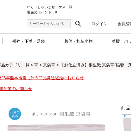
いらっしゃいませ、ゲスト様
現在のポイント：0
ログイン
会員登
襦袢・下着・足袋
着付・和装小物
草履・バ
商品カテゴリ一覧
>
帯
>
京袋帯
> 【お仕立済み】桐生織 京袋帯(稲妻：
和8年熊本地震に伴う商品発送遅延のお知らせ
季休業のお知らせ
商品