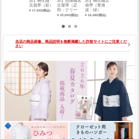
み】桐生織
み】西陣織名
み】桐生織京
み】桐生織京
京袋帯（萩）
古屋帯（疋
袋帯（青海
袋帯（更紗：
田：クリー
波：緑）
金）
¥ 17,600(税込)
ム）
¥ 39,600(税込)
¥ 18,480(税込)
¥ 18,480(税込)
当店の商品画像、商品説明を無断掲載した詐欺サイトにご注意くだ
さい