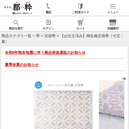
電話
ご利用ガイド
メニュー
商品を探す
ログイン
カート
店舗案内
商品カテゴリ一覧
>
帯
>
京袋帯
> 【お仕立済み】桐生織京袋帯（七宝：
紫）
令和8年熊本地震に伴う商品発送遅延のお知らせ
夏季休業のお知らせ