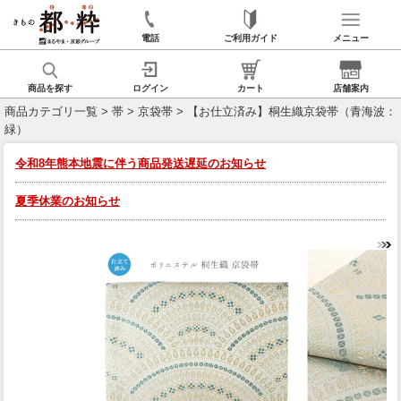
電話
ご利用ガイド
メニュー
商品を探す
ログイン
カート
店舗案内
商品カテゴリ一覧
>
帯
>
京袋帯
> 【お仕立済み】桐生織京袋帯（青海波：
緑）
令和8年熊本地震に伴う商品発送遅延のお知らせ
夏季休業のお知らせ