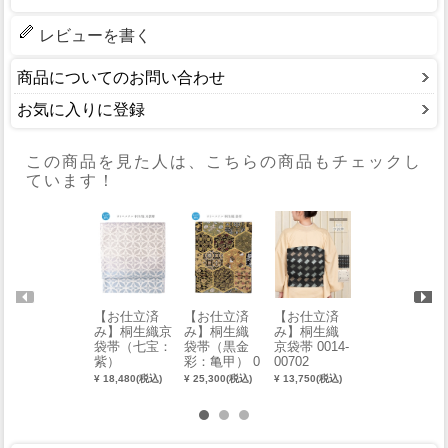
レビューを書く
商品についてのお問い合わせ
お気に入りに登録
この商品を見た人は、こちらの商品もチェックし
ています！
【お仕立済
【お仕立済
【お仕立済
【お仕立済
み】桐生織京
み】桐生織
み】桐生織京
み】桐生織
袋帯（七宝：
京袋帯 0014-
袋帯（更紗：
袋帯（黒金
紫）
00702
金）
彩：亀甲） 0
016-00402-B-
¥ 18,480(税込)
¥ 13,750(税込)
¥ 18,480(税込)
¥ 25,300(税込)
Y