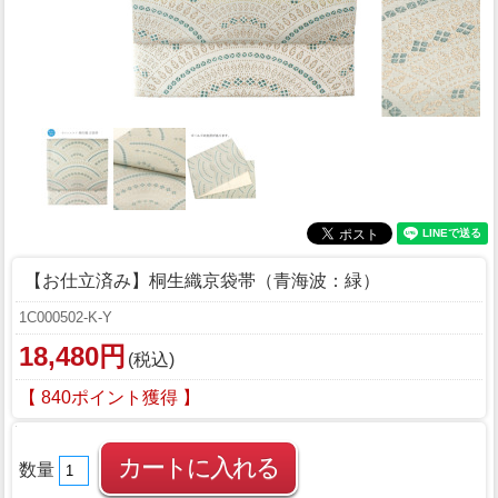
【お仕立済み】桐生織京袋帯（青海波：緑）
1C000502-K-Y
18,480円
(税込)
【 840ポイント獲得 】
数量