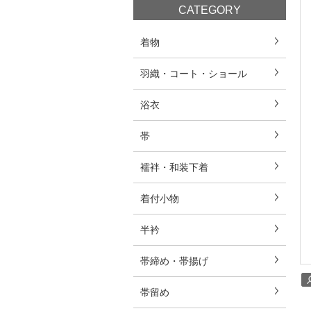
CATEGORY
着物
羽織・コート・ショール
浴衣
帯
襦袢・和装下着
着付小物
半衿
帯締め・帯揚げ
帯留め