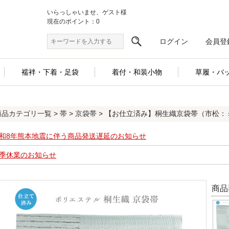
いらっしゃいませ、ゲスト様
現在のポイント：0
ログイン
会員登
襦袢・下着・足袋
着付・和装小物
草履・バ
商品カテゴリ一覧
>
帯
>
京袋帯
> 【お仕立済み】桐生織京袋帯（市松：
和8年熊本地震に伴う商品発送遅延のお知らせ
季休業のお知らせ
商品