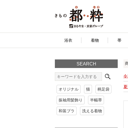
浴衣
着物
帯
SEARCH
令
夏
オリジナル
猫
柄足袋
振袖用髪飾り
半幅帯
和装ブラ
洗える着物