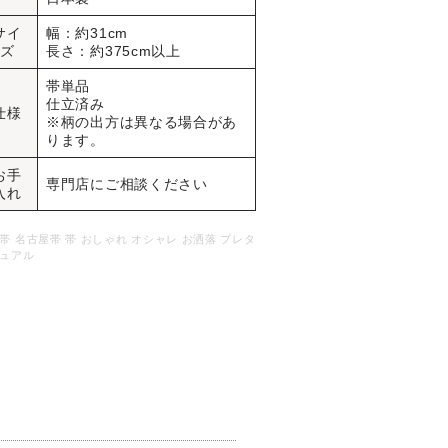
サイ
幅：約31cm
ズ
長さ：約375cm以上
帯単品
仕立済み
仕様
※柄の出方は異なる場合があ
ります。
お手
専門店にご相談ください
入れ
帯 名古屋帯 帯 おしゃれ オシャレ お洒落 プレタ
ュアル