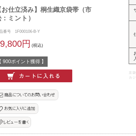
【お仕立済み】桐生織京袋帯（市
松：ミント）
品番号 1F000106-B-Y
19,800円
(税込)
【 900ポイント獲得 】
京袋
カジ