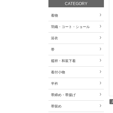
CATEGORY
着物
羽織・コート・ショール
浴衣
帯
襦袢・和装下着
着付小物
半衿
帯締め・帯揚げ
帯留め