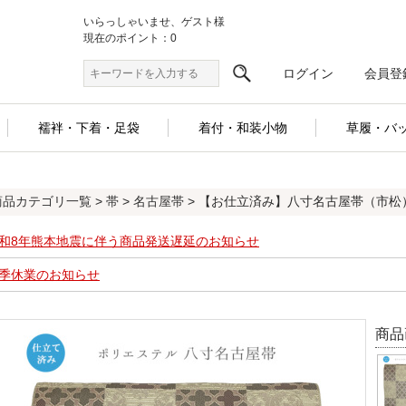
いらっしゃいませ、ゲスト様
現在のポイント：0
ログイン
会員登
襦袢・下着・足袋
着付・和装小物
草履・バ
商品カテゴリ一覧
>
帯
>
名古屋帯
> 【お仕立済み】八寸名古屋帯（市松
和8年熊本地震に伴う商品発送遅延のお知らせ
季休業のお知らせ
商品