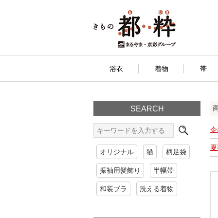
浴衣
着物
帯
SEARCH
令
夏
オリジナル
猫
柄足袋
振袖用髪飾り
半幅帯
和装ブラ
洗える着物