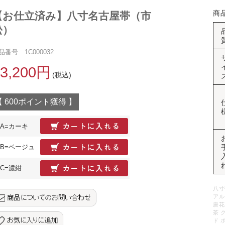
商
【お仕立済み】八寸名古屋帯（市
松）
品番号 1C000032
13,200円
(税込)
【 600ポイント獲得 】
A=カーキ
B=ベージュ
C=濃紺
八寸
アル
唐花
茶 
ド 