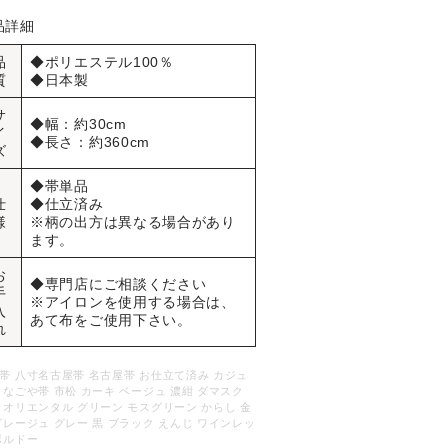
品詳細
品
◆ポリエステル100％
質
◆日本製
サ
◆幅：約30cm
イ
◆長さ：約360cm
ズ
◆帯単品
仕
◆仕立済み
様
※柄の出方は異なる場合があり
ます。
お
◆専門店にご相談ください
手
※アイロンを使用する場合は、
入
あて布をご使用下さい。
れ
帯 八寸名古屋帯 名古屋帯 お仕立て済み カジュ
 なごや帯 市松 カーキ ベージュ 濃紺 ダマスク
 オリエンタル グリーン モスグリーン からし 金
グレージュ グレー 黒 ブラック えんじ ワインレッ
ボルドー