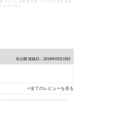
落 オシャレ 正絹 絹 礼装 フォーマル 平組 金糸
ンジ ランダム
非公開
投稿日：2019年03月19日
⇒全てのレビューを見る