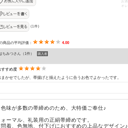
お洒
オレ
(1件)
の商品の平均評価：
4.00
はちみつさん（1件）
購入者
おすすめ度
おまかせでしたが、帯揚げと揃えたように合うお色でよかったです。
★色味が多数の帯締めのため、大特価ご奉仕♪
フォーマル、礼装用の正絹帯締めです。
訪問着、色無地、付下げにおすすめの上品なデザイン♪