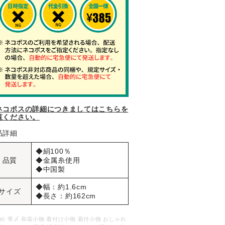
ネコポスの詳細につきましてはこちらを
覧ください。
品詳細
◆絹100％
品質
◆金属糸使用
◆中国製
◆幅：約1.6cm
サイズ
◆長さ：約162cm
め 帯〆 和装小物 着付け小物 着付小物 おしゃれ