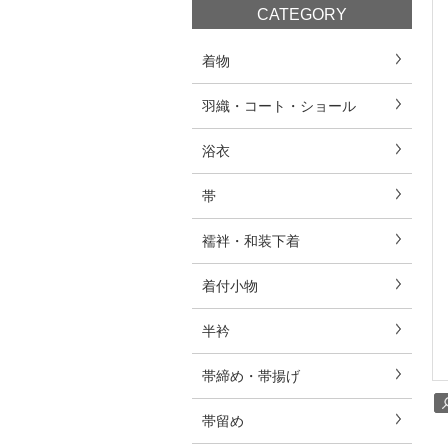
CATEGORY
着物
羽織・コート・ショール
浴衣
帯
襦袢・和装下着
着付小物
半衿
帯締め・帯揚げ
帯留め