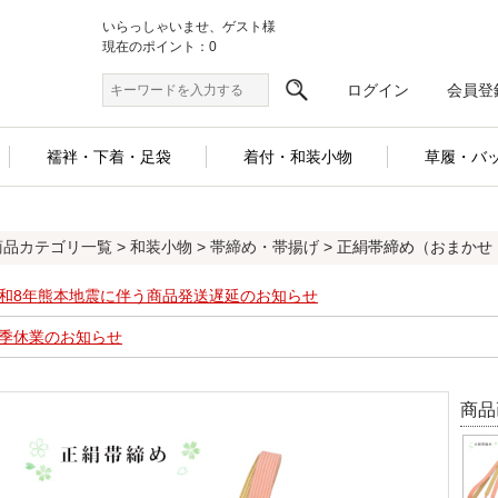
いらっしゃいませ、ゲスト様
現在のポイント：0
ログイン
会員登
襦袢・下着・足袋
着付・和装小物
草履・バ
商品カテゴリ一覧
>
和装小物
>
帯締め・帯揚げ
> 正絹帯締め（おまかせ：薄
和8年熊本地震に伴う商品発送遅延のお知らせ
季休業のお知らせ
商品