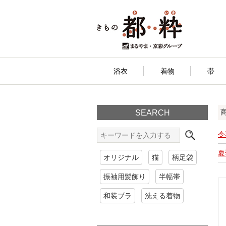
浴衣
着物
帯
SEARCH
令
夏
オリジナル
猫
柄足袋
振袖用髪飾り
半幅帯
和装ブラ
洗える着物