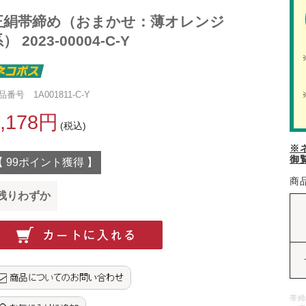
正絹帯締め（おまかせ：薄オレンジ
） 2023-00004-C-Y
品番号 1A001811-C-Y
2,178円
(税込)
※
御
【 99ポイント獲得 】
商
残りわずか
帯締