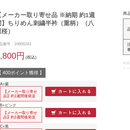
商
【メーカー取り寄せ品 ※納期 約1週
間】ちりめん刺繍半衿（重柄）（八
重桜）
品番号 1H000243
8,800円
(税込)
和装
しゅ
【 400ポイント獲得 】
A=紫
【メーカー取り寄せ
品】約1週間後発送
B=ピンク
【メーカー取り寄せ
品】約1週間後発送
C=黒