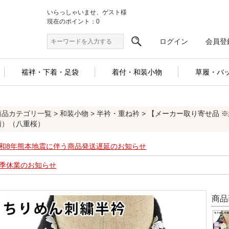
いらっしゃいませ、ゲスト様
現在のポイント：0
ログイン
会員登
襦袢・下着・足袋
着付・和装小物
草履・バ
商品カテゴリ一覧
>
和装小物
>
半衿・重ね衿
> 【メーカー取り寄せ品 
柄）（八重桜）
和8年熊本地震に伴う商品発送遅延のお知らせ
季休業のお知らせ
商品