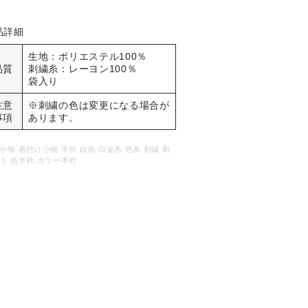
品詳細
生地：ポリエステル100％
品質
刺繍糸：レーヨン100％
袋入り
注意
※刺繍の色は変更になる場合が
事項
あります。
小物 着付け小物 半衿 白糸 白金糸 色糸 刺繍 刺
う 色半衿 カラー半衿