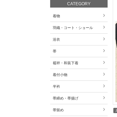
CATEGORY
着物
羽織・コート・ショール
浴衣
帯
襦袢・和装下着
着付小物
半衿
帯締め・帯揚げ
帯留め