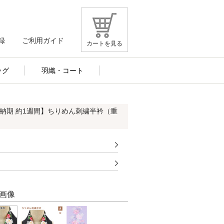
録
ご利用ガイド
カートを見る
ッグ
羽織・コート
※納期 約1週間】ちりめん刺繍半衿（重
画像