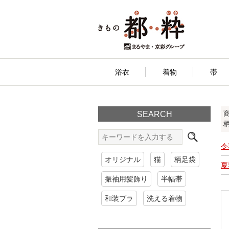
浴衣
着物
帯
SEARCH
令
オリジナル
猫
柄足袋
夏
振袖用髪飾り
半幅帯
和装ブラ
洗える着物