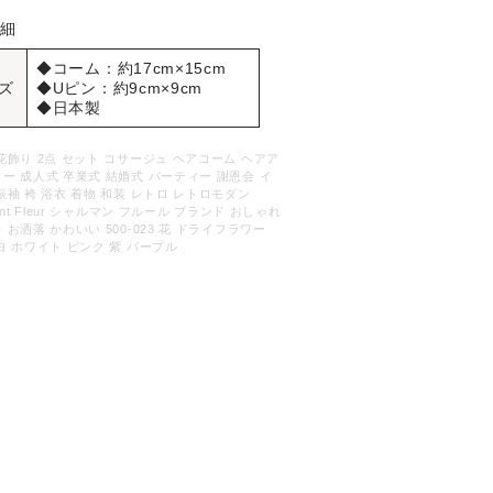
詳細
◆コーム：約17cm×15cm
ズ
◆Uピン：約9cm×9cm
◆日本製
花飾り 2点 セット コサージュ ヘアコーム ヘアア
ー 成人式 卒業式 結婚式 パーティー 謝恩会 イ
振袖 袴 浴衣 着物 和装 レトロ レトロモダン
ant Fleur シャルマン フルール ブランド おしゃれ
 お洒落 かわいい 500-023 花 ドライフラワー
白 ホワイト ピンク 紫 パープル