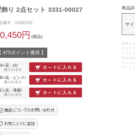
商品
飾り 2点セット 3331-00027
品番号 1A002250
サイ
10,450円
(税込)
髪飾り 
クセサリ
【 475ポイント獲得 】
ベント 
Charm
オシャレ
A=花：白/
ブーケ 
残りわずか
B=花：ピンク/
残りわずか
C=花：薄紫/
残りわずか