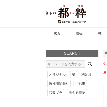
浴衣
着物
帯
SEARCH
令
夏
オリジナル
猫
柄足袋
振袖用髪飾り
半幅帯
和装ブラ
洗える着物