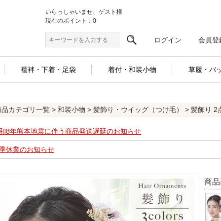
いらっしゃいませ、ゲスト様
現在のポイント：0
ログイン
会員登
襦袢・下着・足袋
着付・和装小物
草履・バ
商品カテゴリ一覧
>
和装小物
>
髪飾り・ウイッグ（つけ毛）
> 髪飾り 2点
和8年熊本地震に伴う商品発送遅延のお知らせ
季休業のお知らせ
商品