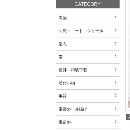
CATEGORY
着物
羽織・コート・ショール
浴衣
帯
襦袢・和装下着
着付小物
半衿
帯締め・帯揚げ
帯留め