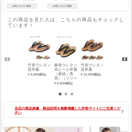
この商品を見た人は、こちらの商品もチェックし
ています！
竹表ウレタン
麻表ウレタン
竹表ウレタン
両面半衿テー
底草履
高ヒール草履
底草履
プ（3個セッ
（鼻緒：黒
ト） 2018-00
¥ 9,900(税込)
¥ 10,450(税込)
系）（フリー
006-W-3
サイズ） 000
¥ 8,250(税込)
¥ 3,135(税込)
3-02106-A-Y
当店の商品画像、商品説明を無断掲載した詐欺サイトにご注意くだ
さい