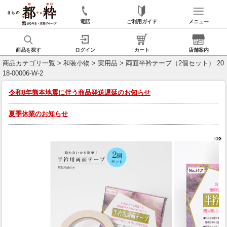
電話
ご利用ガイド
メニュー
商品を探す
ログイン
カート
店舗案内
商品カテゴリ一覧
>
和装小物
>
実用品
> 両面半衿テープ（2個セット） 20
18-00006-W-2
令和8年熊本地震に伴う商品発送遅延のお知らせ
夏季休業のお知らせ