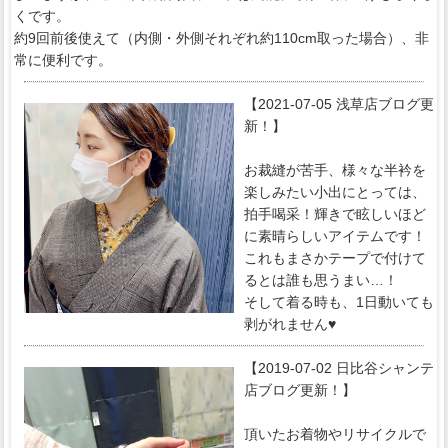
くです。
約9回前後使えて（内側・外側それぞれ約110cm取った場合）、非
常に便利です。
【2021-07-05 浅草店ブログ更
新！】
お裁縫が苦手、様々な半衿を
楽しみたい小出にとっては、
拍手喝采！輝きで眩しいほど
に素晴らしいアイテムです！
これもまさかテープで付けて
るとは誰も思うまい…！
そして着る時も、1日動いても
剥がれません♥
【2019-07-02 日比谷シャンテ
店ブログ更新！】
頂いたお着物やリサイクルで