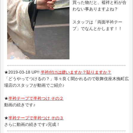
買った物だと、襦袢と裄が合
わない事ありますよね？
スタッフは「両面半衿テー
プ」でなんとかします！！
★2019-03-18 UP!!
半衿付けは縫いますか？貼りますか？
「どうやってつけるの？」等々良く聞かれるので歌舞伎座木挽町広
場店のスタッフが動画でご紹介♪
★
半衿テープで半衿つけ その２
動画の続きです♪
★
半衿テープで半衿つけ その３
さらに動画の続きです♪完成！