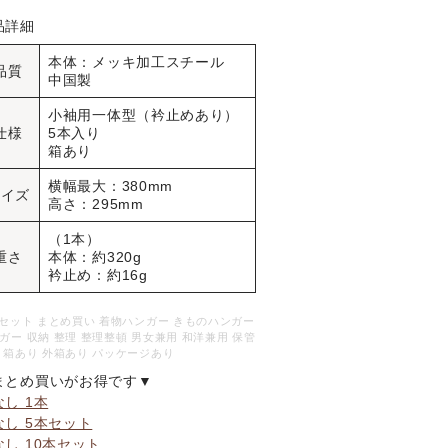
品詳細
本体：メッキ加工スチール
品質
中国製
小袖用一体型（衿止めあり）
仕様
5本入り
箱あり
横幅最大：380mm
サイズ
高さ：295mm
（1本）
重さ
本体：約320g
衿止め：約16g
 セット まとめ買い 着物ハンガー きものハンガー
ガー 収納 整理 整理整頓 男女兼用 和洋兼用 保管
 箱あり 外箱あり パッケージあり
まとめ買いがお得です▼
なし 1本
なし 5本セット
なし 10本セット