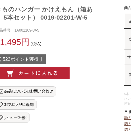
商
きものハンガー かけえもん（箱あ
 5本セット） 0019-02201-W-5
品番号 1A002169-W-5
11,495円
(税込)
【 523ポイント獲得 】
5本
ハン
保管
▼
箱
箱
箱