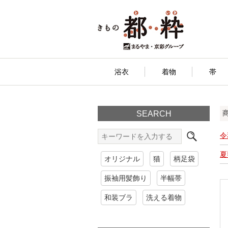
浴衣
着物
帯
SEARCH
令
夏
オリジナル
猫
柄足袋
振袖用髪飾り
半幅帯
和装ブラ
洗える着物