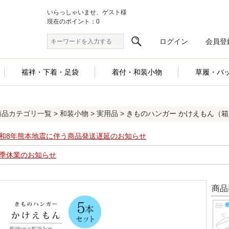
いらっしゃいませ、ゲスト様
現在のポイント：0
ログイン
会員登
襦袢・下着・足袋
着付・和装小物
草履・バ
商品カテゴリ一覧
>
和装小物
>
実用品
> きものハンガー かけえもん（箱あり 
和8年熊本地震に伴う商品発送遅延のお知らせ
季休業のお知らせ
商品