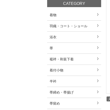
CATEGORY
着物
羽織・コート・ショール
浴衣
帯
襦袢・和装下着
着付小物
半衿
帯締め・帯揚げ
帯留め