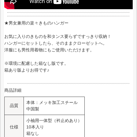
★男女兼用の楽々きものハンガー
お気に入りのきものを和タンス要らずですっきり収納！
ハンガーにセットしたら、そのままクローゼットへ。
洋服にも男性用着物にもご使用いただけます。
※環境に配慮した箱なし版です。
箱あり版よりお得です♪
商品詳細
本体：メッキ加工スチール
品質
中国製
小袖用一体型（衿止めあり）
仕様
10本入り
箱なし