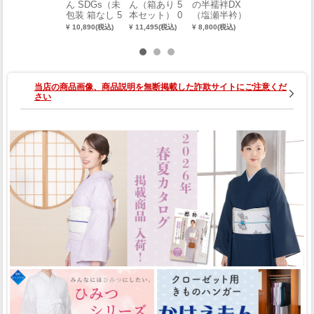
ん SDGs（未
ん（箱あり 5
の半襦袢DX
ん（箱あり 1
包装 箱なし 5
本セット） 0
（塩瀬半衿）
0本セット）
本セット）
019-02201-W-
（LL）
0019-02201-
¥ 10,890(税込)
¥ 11,495(税込)
¥ 8,800(税込)
¥ 21,780(税込)
5
W-10
当店の商品画像、商品説明を無断掲載した詐欺サイトにご注意くだ
さい