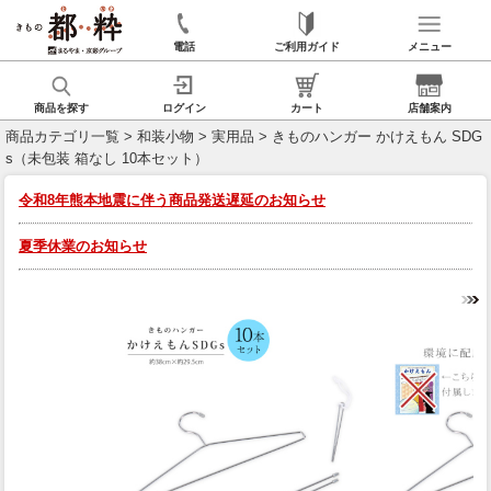
電話
ご利用ガイド
メニュー
商品を探す
ログイン
カート
店舗案内
商品カテゴリ一覧
>
和装小物
>
実用品
> きものハンガー かけえもん SDG
s（未包装 箱なし 10本セット）
令和8年熊本地震に伴う商品発送遅延のお知らせ
夏季休業のお知らせ