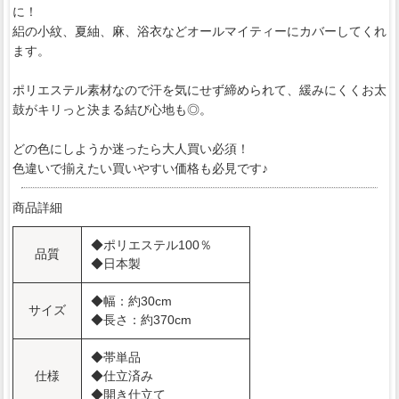
に！
絽の小紋、夏紬、麻、浴衣などオールマイティーにカバーしてくれ
ます。
ポリエステル素材なので汗を気にせず締められて、緩みにくくお太
鼓がキリっと決まる結び心地も◎。
どの色にしようか迷ったら大人買い必須！
色違いで揃えたい買いやすい価格も必見です♪
商品詳細
◆ポリエステル100％
品質
◆日本製
◆幅：約30cm
サイズ
◆長さ：約370cm
◆帯単品
仕様
◆仕立済み
◆開き仕立て