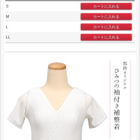
S
M
L
LL