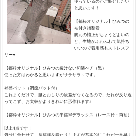
使っているのかご紹介したい
と思います！
【都粋オリジナル】ひみつの
袖付き補整着
胸元の補正がちょうどよいの
と、生地がふわふわで気持ち
いいので着用感もストレスフ
リー♥
【都粋オリジナル】ひみつの透けない和装ぺチ（黒）
使った方はわかると思いますがサラサラ～です。
補整パット（調節パット付）
これまくだけで、腰とおしりの段差がなくなるので、たれが反り返
ってこず、お太鼓がよりきれいに形作れます♪
【都粋オリジナル】ひみつの半襦袢デラックス（レース衿・筒袖）
以上4点です！
気分に合わせて、長襦袢を着たりしますが基本的にこれが一番早く