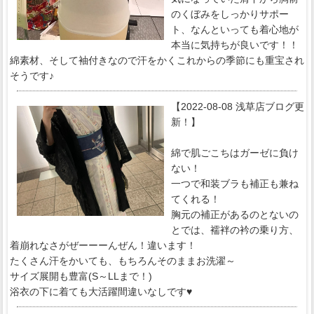
のくぼみをしっかりサポー
ト、なんといっても着心地が
本当に気持ちが良いです！！
綿素材、そして袖付きなので汗をかくこれからの季節にも重宝され
そうです♪
【2022-08-08 浅草店ブログ更
新！】
綿で肌ごこちはガーゼに負け
ない！
一つで和装ブラも補正も兼ね
てくれる！
胸元の補正があるのとないの
とでは、襦袢の衿の乗り方、
着崩れなさがぜーーーんぜん！違います！
たくさん汗をかいても、もちろんそのままお洗濯～
サイズ展開も豊富(S～LLまで！)
浴衣の下に着ても大活躍間違いなしです♥