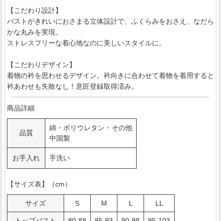
【こだわり設計】
バストがきれいにおさまる立体設計で、ふくらみをおさえ、なだら
かな丸みを実現。
ストレスフリーな着心地なのに美しいスタイルに。
【こだわりデザイン】
着物の衿を思わせるデザイン。衿向きに合わせて着物を着用すると
衿あわせも失敗なし！意匠登録取得済み。
商品詳細
綿・ポリウレタン・その他
品質
中国製
お手入れ
手洗い
【サイズ表】（cm）
サイズ
S
M
L
LL
トップバスト
80-88
85-93
90-98
95-103