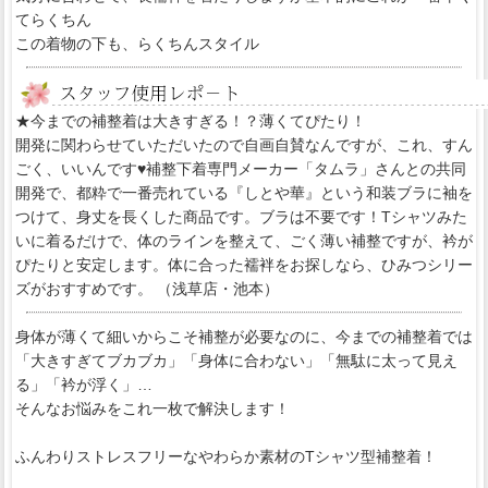
てらくちん
この着物の下も、らくちんスタイル
★今までの補整着は大きすぎる！？薄くてぴたり！
開発に関わらせていただいたので自画自賛なんですが、これ、すん
ごく、いいんです♥補整下着専門メーカー「タムラ」さんとの共同
開発で、都粋で一番売れている『しとや華』という和装ブラに袖を
つけて、身丈を長くした商品です。ブラは不要です！Tシャツみた
いに着るだけで、体のラインを整えて、ごく薄い補整ですが、衿が
ぴたりと安定します。体に合った襦袢をお探しなら、ひみつシリー
ズがおすすめです。
（浅草店・池本）
身体が薄くて細いからこそ補整が必要なのに、今までの補整着では
「大きすぎてブカブカ」「身体に合わない」「無駄に太って見え
る」「衿が浮く」…
そんなお悩みをこれ一枚で解決します！
ふんわりストレスフリーなやわらか素材のTシャツ型補整着！