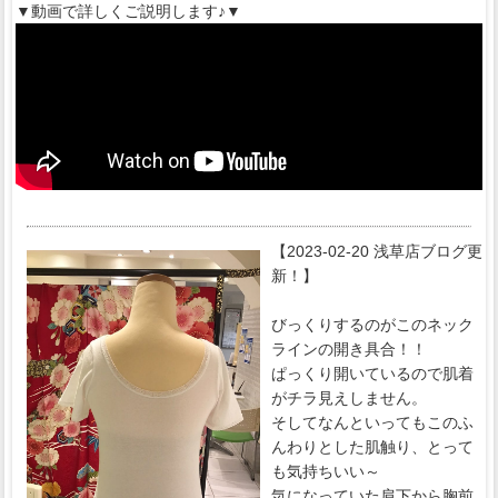
▼動画で詳しくご説明します♪▼
【2023-02-20 浅草店ブログ更
新！】
びっくりするのがこのネック
ラインの開き具合！！
ぱっくり開いているので肌着
がチラ見えしません。
そしてなんといってもこのふ
んわりとした肌触り、とって
も気持ちいい～
気になっていた肩下から胸前