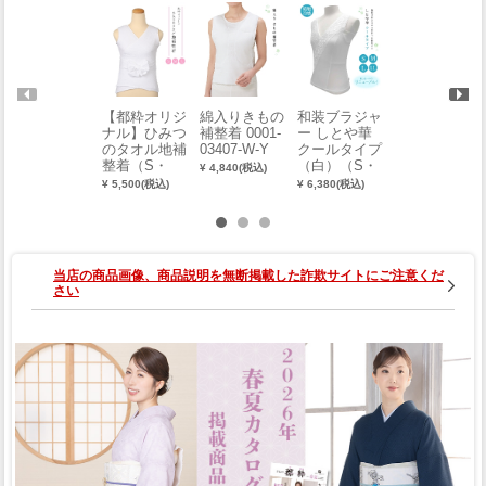
【都粋オリジ
綿入りきもの
和装ブラジャ
【都粋オリジ
ナル】ひみつ
補整着 0001-
ー しとや華
ナル】ひみつ
のタオル地補
03407-W-Y
クールタイプ
の サラサラ
整着（S・
（白）（S・
ステテコ
¥ 4,840(税込)
M・L） 0018-
M・L・LL）
（白）（LL・
¥ 5,500(税込)
¥ 6,380(税込)
¥ 9,680(税込)
02001
2221-00096-
3L）
W
当店の商品画像、商品説明を無断掲載した詐欺サイトにご注意くだ
さい