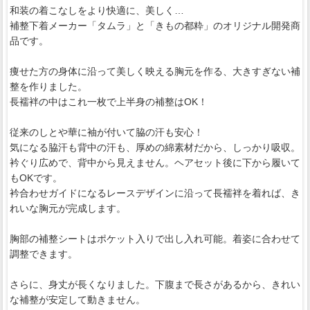
和装の着こなしをより快適に、美しく…
補整下着メーカー「タムラ」と「きもの都粋」のオリジナル開発商
品です。
痩せた方の身体に沿って美しく映える胸元を作る、大きすぎない補
整を作りました。
長襦袢の中はこれ一枚で上半身の補整はOK！
従来のしとや華に袖が付いて脇の汗も安心！
気になる脇汗も背中の汗も、厚めの綿素材だから、しっかり吸収。
衿ぐり広めで、背中から見えません。ヘアセット後に下から履いて
もOKです。
衿合わせガイドになるレースデザインに沿って長襦袢を着れば、き
れいな胸元が完成します。
胸部の補整シートはポケット入りで出し入れ可能。着姿に合わせて
調整できます。
さらに、身丈が長くなりました。下腹まで長さがあるから、きれい
な補整が安定して動きません。