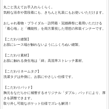
丸ごと洗えてお手入れらくらく。
気軽な浴衣や普段着にも、きちんと礼装にもお使いいただけます。
おしゃれ着物・ブライダル・訪問着・冠婚葬祭に着用いただける
「着心地」と「機能性」を両方重視した理想の和装インナーです。
【こだわり縫製】
お肌にレース端が触れないようにふくろぬい縫製。
【こだわり素材】
お肌に触れる身生地は「綿」高混率ストレッチ素材。
【こだわりネームタグ】
洗濯タグは外側に。お肌にやさしい仕様です。
【こだわりパッド】
胸元をなだらかに補整するオリジナル「ダブル」パッドにより、厚
さを調整できます。
取り外し可能なポケット仕様でズレも解消！