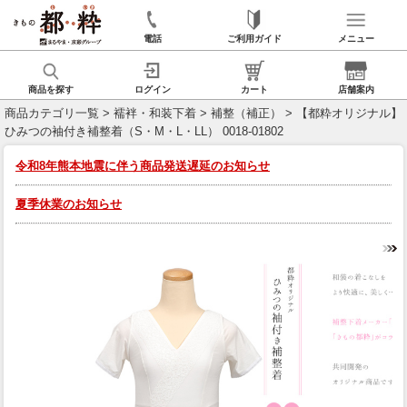
電話
ご利用ガイド
メニュー
商品を探す
ログイン
カート
店舗案内
商品カテゴリ一覧
>
襦袢・和装下着
>
補整（補正）
> 【都粋オリジナル】
ひみつの袖付き補整着（S・M・L・LL） 0018-01802
令和8年熊本地震に伴う商品発送遅延のお知らせ
夏季休業のお知らせ