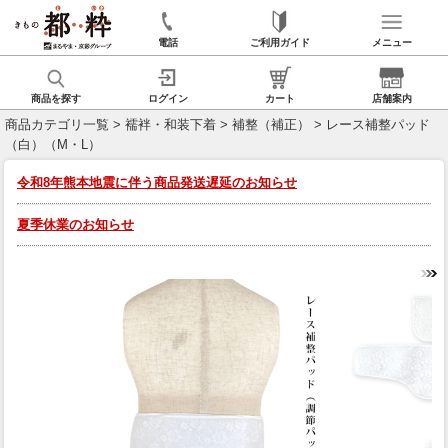
電話
ご利用ガイド
メニュー
商品を探す
ログイン
カート
店舗案内
商品カテゴリ一覧
>
襦袢・和装下着
>
補整（補正）
> レース補整パッド
（白）（M・L）
令和8年熊本地震に伴う商品発送遅延のお知らせ
夏季休業のお知らせ