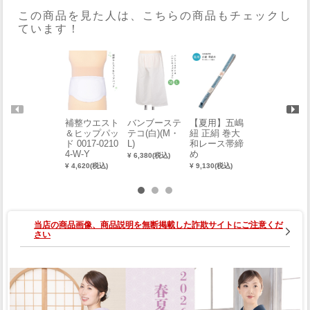
この商品を見た人は、こちらの商品もチェックし
ています！
補整ウエスト
バンブーステ
【夏用】五嶋
大原商店 源
＆ヒップパッ
テコ(白)(M・
紐 正絹 巻大
氏組立分レー
ド 0017-0210
L)
和レース帯締
ス帯締め
4-W-Y
め
¥ 6,380(税込)
¥ 14,300(税込)
¥ 4,620(税込)
¥ 9,130(税込)
当店の商品画像、商品説明を無断掲載した詐欺サイトにご注意くだ
さい