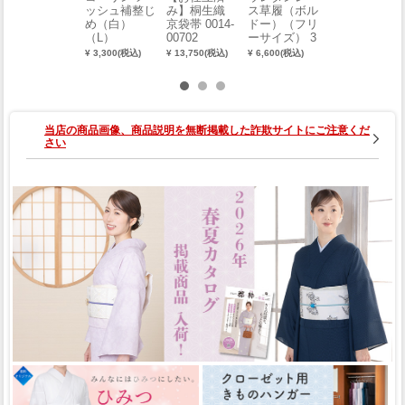
ッシュ補整じ
み】桐生織
ス草履（ボル
【お仕立済
め（白）
京袋帯 0014-
ドー）（フリ
み】京袋帯
（L）
00702
ーサイズ） 3
【日本橋はい
331-00005-C-
ばら】 0014-
¥ 3,300(税込)
¥ 13,750(税込)
¥ 6,600(税込)
¥ 16,500(税込)
Y
03203
当店の商品画像、商品説明を無断掲載した詐欺サイトにご注意くだ
さい