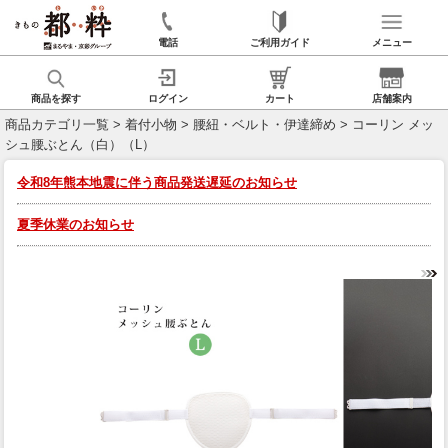
電話
ご利用ガイド
メニュー
商品を探す
ログイン
カート
店舗案内
商品カテゴリ一覧
>
着付小物
>
腰紐・ベルト・伊達締め
> コーリン メッ
シュ腰ぶとん（白）（L）
令和8年熊本地震に伴う商品発送遅延のお知らせ
夏季休業のお知らせ