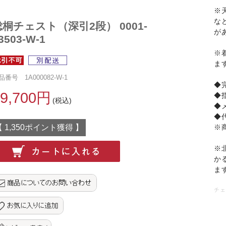
※
な
総桐チェスト（深引2段） 0001-
が
3503-W-1
※
ま
品番号 1A000082-W-1
◆
29,700円
◆
(税込)
◆
◆
【 1,350ポイント獲得 】
※
※
か
ま
チェ