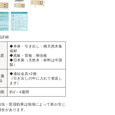
品詳細
◆本体・引き出し：桐天然木集
成材
品質
◆底板・背板：桐合板
◆日本製（天然木：材料は中国
製）
◆
連結金具
×2個
付属
（引き出しの中に入れて発送し
品
ます）
納期
約2～4週間
防虫・防湿効果は地域によって差が生じ
場合があります。