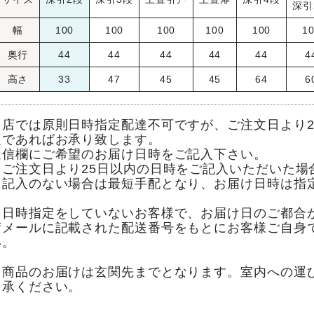
深引
幅
100
100
100
100
100
1
奥行
44
44
44
44
44
4
高さ
33
47
45
45
64
6
当店では原則日時指定配達不可ですが、ご注文日より2
定であればお承り致します。
通信欄にご希望のお届け日時をご記入下さい。
※ご注文日より25日以内の日時をご記入いただいた場
※記入のない場合は最短手配となり、お届け日時は指
※日時指定をしていないお客様で、お届け日のご都合
荷メールに記載された配送番号をもとにお客様ご自身
い。
※商品のお届けは玄関先までとなります。室内への運
了承ください。