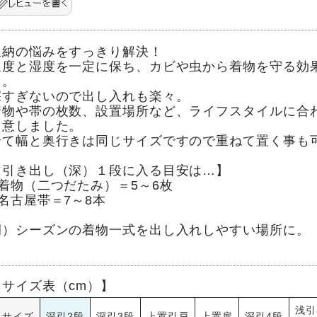
収納の悩みをすっきり解決！
温度と湿度を一定に保ち、カビや虫から着物を守る効
ト。
深すぎないので出し入れも楽々。
着物や帯の枚数、設置場所など、ライフスタイルに合
用意しました。
全て幅と奥行きは同じサイズですので重ねて置く事も
【引き出し（深）１段に入る目安は…】
●着物（二つだたみ）＝5～6枚
●名古屋帯＝7～8本
例）シーズンの着物一式を出し入れしやすい場所に。
【サイズ表（cm）】
浅引
サイズ
深引2段
深引3段
上置引戸
上置扉
深引4段