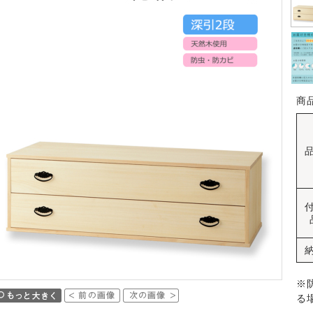
商
※
る