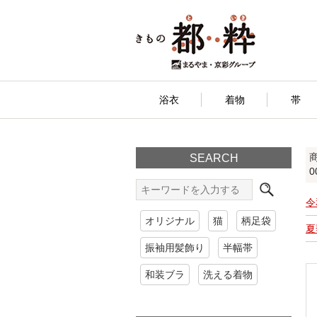
浴衣
着物
帯
SEARCH
0
令
オリジナル
猫
柄足袋
夏
振袖用髪飾り
半幅帯
和装ブラ
洗える着物