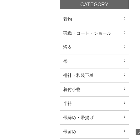
CATEGORY
着物
羽織・コート・ショール
浴衣
帯
襦袢・和装下着
着付小物
半衿
帯締め・帯揚げ
帯留め