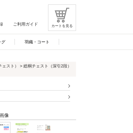
録
ご利用ガイド
カートを見る
ッグ
羽織・コート
チェスト）
> 総桐チェスト（深引2段）
画像