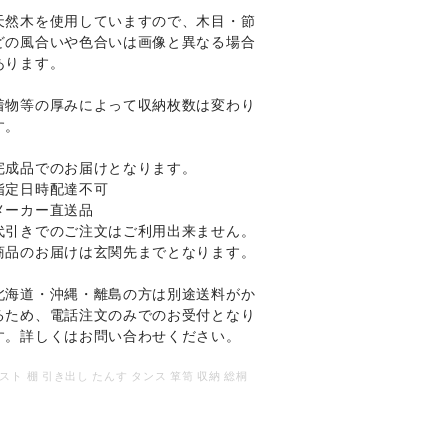
天然木を使用していますので、木目・節
どの風合いや色合いは画像と異なる場合
あります。
着物等の厚みによって収納枚数は変わり
す。
完成品でのお届けとなります。
指定日時配達不可
メーカー直送品
代引きでのご注文はご利用出来ません。
商品のお届けは玄関先までとなります。
北海道・沖縄・離島の方は別途送料がか
るため、電話注文のみでのお受付となり
す。詳しくはお問い合わせください。
スト 棚 引き出し たんす タンス 箪笥 収納 総桐