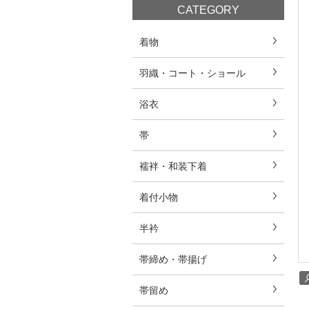
CATEGORY
着物
羽織・コート・ショール
浴衣
帯
襦袢・和装下着
着付小物
半衿
帯締め・帯揚げ
帯留め