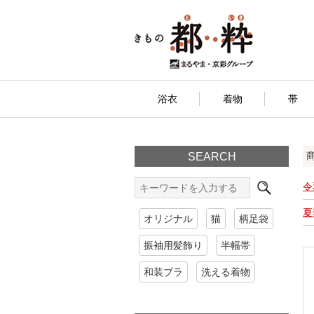
浴衣
着物
帯
SEARCH
令
夏
オリジナル
猫
柄足袋
振袖用髪飾り
半幅帯
和装ブラ
洗える着物