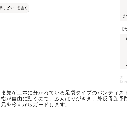
【
スト
防 
つま先が二本に分かれている足袋タイプのパンティス
親指が自由に動くので、ふんばりがきき、外反母趾予
足元を冷えからガードします。