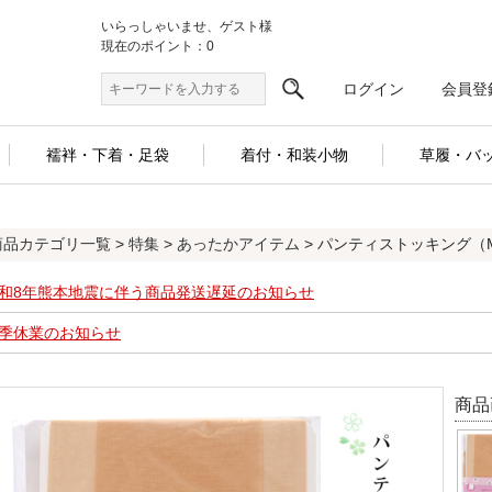
いらっしゃいませ、ゲスト様
現在のポイント：0
ログイン
会員登
襦袢・下着・足袋
着付・和装小物
草履・バ
商品カテゴリ一覧
>
特集
>
あったかアイテム
> パンティストッキング（M-L・
和8年熊本地震に伴う商品発送遅延のお知らせ
季休業のお知らせ
商品