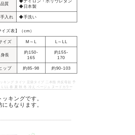
◆ナイロン・ポリウレタン
品質
◆日本製
お手入れ
◆手洗い
サイズ表】（cm）
サイズ
M～L
L～LL
約150-
約155-
身長
165
170
ヒップ
約85-98
約90-103
ッキング タイツ 足袋タイプ 二本指 外反母趾 予
M L LL 春 夏 秋 冬 冷え ベージュ ヌードカラー
トッキングです。
防にもなります。