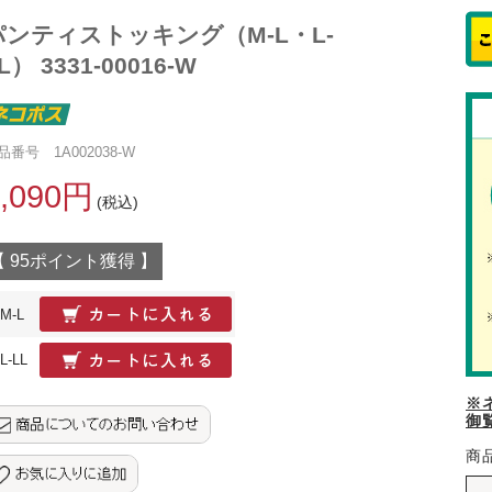
パンティストッキング（M-L・L-
L） 3331-00016-W
品番号 1A002038-W
2,090円
(税込)
【 95ポイント獲得 】
M-L
L-LL
※
御
商