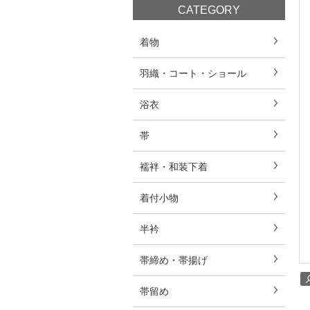
CATEGORY
着物
羽織・コート・ショール
浴衣
帯
襦袢・和装下着
着付小物
半衿
帯締め・帯揚げ
帯留め