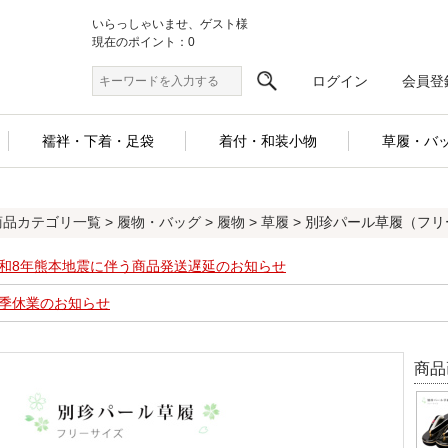
いらっしゃいませ、ゲスト様
現在のポイント：0
ログイン
会員登
襦袢・下着・足袋
着付・和装小物
草履・バ
商品カテゴリ一覧
>
履物・バッグ
>
履物
>
草履
> 別珍パール草履（フリーサ
和8年熊本地震に伴う商品発送遅延のお知らせ
季休業のお知らせ
商品