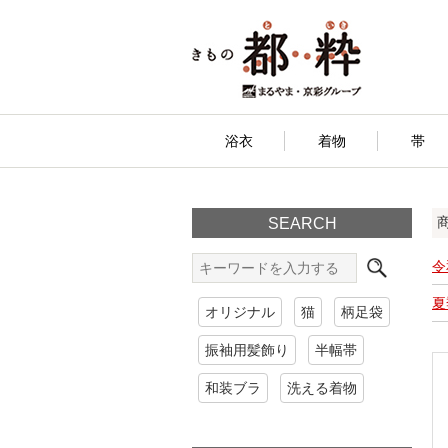
浴衣
着物
帯
SEARCH
令
夏
オリジナル
猫
柄足袋
振袖用髪飾り
半幅帯
和装ブラ
洗える着物