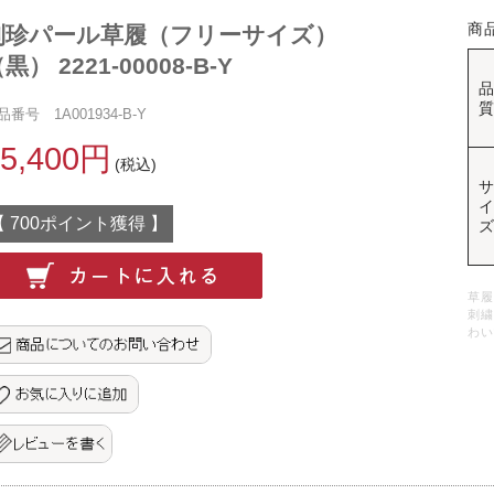
商
別珍パール草履（フリーサイズ）
黒） 2221-00008-B-Y
品番号 1A001934-B-Y
15,400円
(税込)
【 700ポイント獲得 】
草履
刺繍
わい