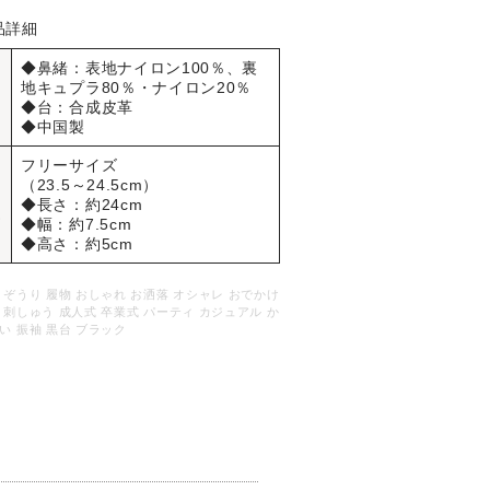
品詳細
◆鼻緒：表地ナイロン100％、裏
品
地キュプラ80％・ナイロン20％
質
◆台：合成皮革
◆中国製
フリーサイズ
サ
（23.5～24.5cm）
イ
◆長さ：約24cm
ズ
◆幅：約7.5cm
◆高さ：約5cm
 ぞうり 履物 おしゃれ お洒落 オシャレ おでかけ
 刺しゅう 成人式 卒業式 パーティ カジュアル か
い 振袖 黒台 ブラック