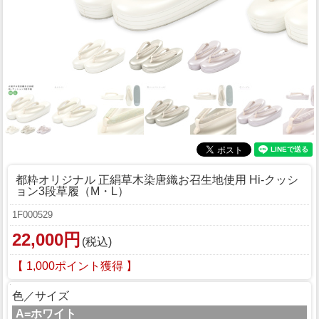
都粋オリジナル 正絹草木染唐織お召生地使用 Hi-クッシ
ョン3段草履（M・L）
1F000529
22,000円
(税込)
【 1,000ポイント獲得 】
色／サイズ
A=ホワイト