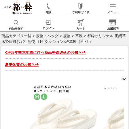
電話
ご利用ガイド
メニュー
商品を探す
ログイン
カート
店舗案内
商品カテゴリ一覧
>
履物・バッグ
>
履物
>
草履
> 都粋オリジナル 正絹草
木染唐織お召生地使用 Hi-クッション3段草履（M・L）
令和8年熊本地震に伴う商品発送遅延のお知らせ
夏季休業のお知らせ