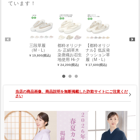
ています！
三段草履
都粋オリジナ
【都粋オリジ
EVAカジュア
（M・L）
ル 正絹草木
ナル】低反発
ル草履（M・
染唐織お召生
クッション草
L）
¥ 19,800(税込)
地使用 Hi-ク
履（M・L）
¥ 21,780(税込)
ッション3段
¥ 24,200(税込)
¥ 17,600(税込)
草履（S・L
L）
当店の商品画像、商品説明を無断掲載した詐欺サイトにご注意くだ
さい