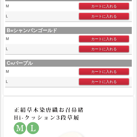
M
L
B=シャンパンゴールド
M
L
C=パープル
M
L