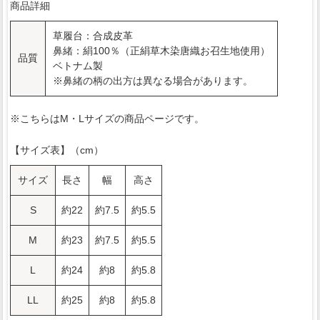
商品詳細
草履台：合成皮革
鼻緒：絹100％（正絹草木染唐織お召生地使用）
品質
ベトナム製
※鼻緒の柄の出方は異なる場合があります。
※こちらはM・Lサイズの商品ページです。
【サイズ表】（cm）
サイズ
長さ
幅
高さ
S
約22
約7.5
約5.5
M
約23
約7.5
約5.5
L
約24
約8
約5.8
LL
約25
約8
約5.8