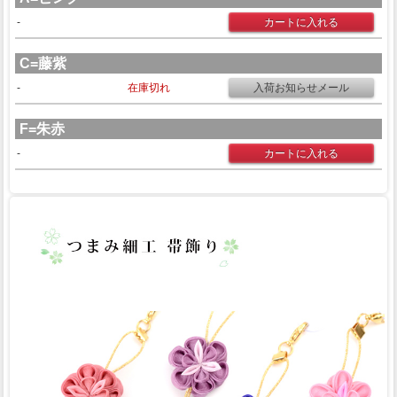
-
C=藤紫
-
在庫切れ
F=朱赤
-