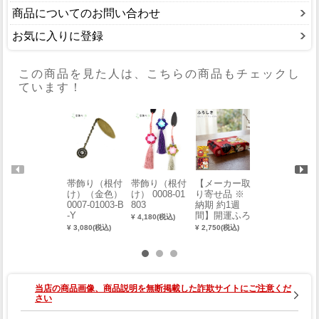
商品についてのお問い合わせ
お気に入りに登録
この商品を見た人は、こちらの商品もチェックし
ています！
帯飾り（根付
帯飾り（根付
【メーカー取
友禅柄半衿 0
け）（金色）
け） 0008-01
り寄せ品 ※
015-02005
0007-01003-B
803
納期 約1週
¥ 858(税込)
-Y
間】開運ふろ
¥ 4,180(税込)
しき（約68c
¥ 3,080(税込)
¥ 2,750(税込)
m）
当店の商品画像、商品説明を無断掲載した詐欺サイトにご注意くだ
さい