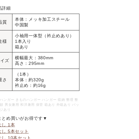
品詳細
本体：メッキ加工スチール
品質
中国製
小袖用一体型（衿止めあり）
仕様
1本入り
箱あり
横幅最大：380mm
サイズ
高さ：295mm
（1本）
重さ
本体：約320g
衿止め：約16g
ハンガー きものハンガー ハンガー 収納 整理 整
頓 男女兼用 和洋兼用 保管 箱あり 外箱あり パッ
ジあり
まとめ買いがお得です▼
なし 1本
なし 5本セット
なし 10本セット