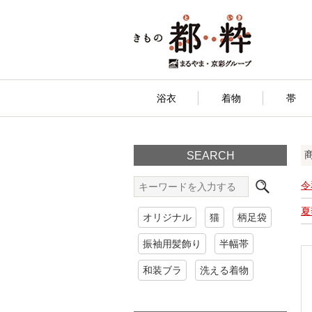
浴衣
着物
帯
SEARCH
令
夏
オリジナル
猫
柄足袋
振袖用髪飾り
半幅帯
和装ブラ
洗える着物