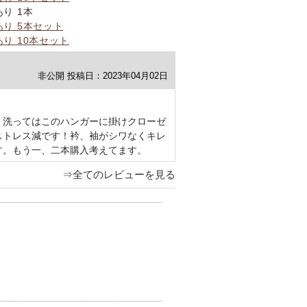
あり 1本
あり 5本セット
あり 10本セット
非公開
投稿日：2023年04月02日
、洗ってはこのハンガーに掛けクローゼ
ストレス減です！衿、袖がシワなくキレ
す。もう一、二本購入考えてます。
⇒全てのレビューを見る
！