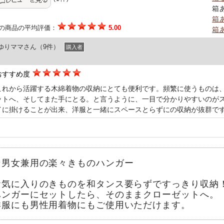
箱
箱
の商品の平均評価：
5.00
箱
ゆりママさん（9件）
購入者
おすすめ度
これから活躍する木綿着物の収納にとても便利です。頻繁に使うものは
ットへ、そしてまた手にとる。と言うように、一目で分かりやすいのが
イに掛けることが出来、洋服と一緒にスペースとらずにの収納が抜群で
★男女兼用の楽々きものハンガー
お気に入りのきものを和タンス要らずですっきり収納
ハンガーにセットしたら、そのままクローゼットへ。
洋服にも男性用着物にもご使用いただけます。