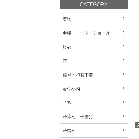
CATEGORY
着物
羽織・コート・ショール
浴衣
帯
襦袢・和装下着
着付小物
半衿
帯締め・帯揚げ
帯留め