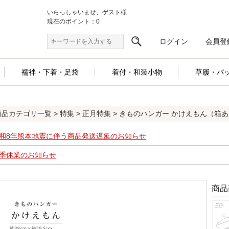
いらっしゃいませ、ゲスト様
現在のポイント：0
ログイン
会員登
襦袢・下着・足袋
着付・和装小物
草履・バ
商品カテゴリ一覧
>
特集
>
正月特集
> きものハンガー かけえもん（箱あり 1本
和8年熊本地震に伴う商品発送遅延のお知らせ
季休業のお知らせ
商品