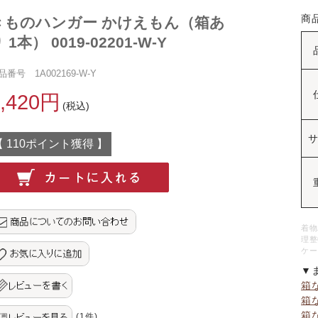
商
きものハンガー かけえもん（箱あ
 1本） 0019-02201-W-Y
品番号 1A002169-W-Y
2,420円
(税込)
【 110ポイント獲得 】
着物
理整
ケー
▼
箱
箱
箱
(1件)