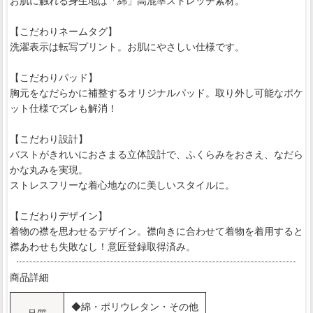
お肌に触れる身生地は「綿」高混率ストレッチ素材。
【こだわりネームタグ】
洗濯表示は転写プリント。お肌にやさしい仕様です。
【こだわりパッド】
胸元をなだらかに補整するオリジナルパッド。取り外し可能なポケ
ット仕様でズレも解消！
【こだわり設計】
バストがきれいにおさまる立体設計で、ふくらみをおさえ、なだら
かな丸みを実現。
ストレスフリーな着心地なのに美しいスタイルに。
【こだわりデザイン】
着物の襟を思わせるデザイン。襟向きに合わせて着物を着用すると
襟あわせも失敗なし！意匠登録取得済み。
商品詳細
◆綿・ポリウレタン・その他