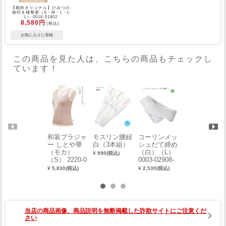
【都粋オリジナル】ひみつの
袖付き補整着（S・M・L・L
L） 0018-01802
8,580円
(税込)
この商品を見た人は、こちらの商品もチェックし
ています！
和装ブラジャ
モスリン腰紐
コーリンメッ
和装ブラジャ
ー しとや華
白（3本組）
シュだて締め
ー しとや華
（モカ）
（白）（L）
（アイスブル
¥ 990(税込)
（S） 2220-0
0003-02908-
ー）（S） 22
0064-B
W-L
20-00064-C
¥ 5,830(税込)
¥ 2,530(税込)
¥ 5,830(税込)
当店の商品画像、商品説明を無断掲載した詐欺サイトにご注意くだ
さい