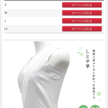
S
M
L
LL