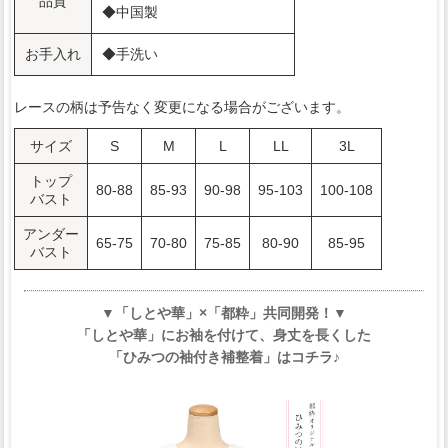
品質
◆中国製
お手入れ
◆手洗い
レースの柄は予告なく変更になる場合がございます。
サイズ
S
M
L
LL
3L
トップ
80-88
85-93
90-98
95-103
100-108
バスト
アンダー
65-75
70-80
75-85
80-90
85-95
バスト
▼「しとや華」×「都粋」共同開発！▼
「しとや華」にお袖を付けて、身丈を長くした
「ひみつの袖付き補整着」はコチラ♪