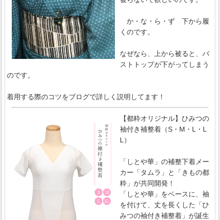
か・な・ら・ず 下から履
くのです。
なぜなら、上から被ると、バ
ストトップが下がってしまう
のです。
着用する際のコツをブログで詳しく説明してます！
【都粋オリジナル】ひみつの
袖付き補整着（S・M・L・L
L）
「しとや華」の補整下着メー
カー「タムラ」と「きもの都
粋」が共同開発！
「しとや華」をベースに、袖
を付けて、丈を長くした「ひ
みつの袖付き補整着」が誕生