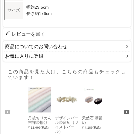
幅約29.5cm
サイズ
長さ約176cm
レビューを書く
商品についてのお問い合わせ
お気に入りに登録
この商品を見た人は、こちらの商品もチェックし
ています！
丹後ちりめん
デザインパー
天然石 帯留
正絹 冠組 帯
吉祥帯揚げ
ル帯留め（ツ
め
締め
イストパー
¥ 11,000(税込)
¥ 4,180(税込)
¥ 11,000(税込)
ル）