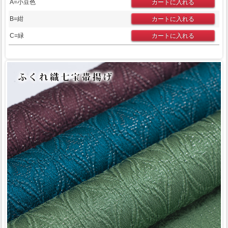
A=小豆色
B=紺
C=緑