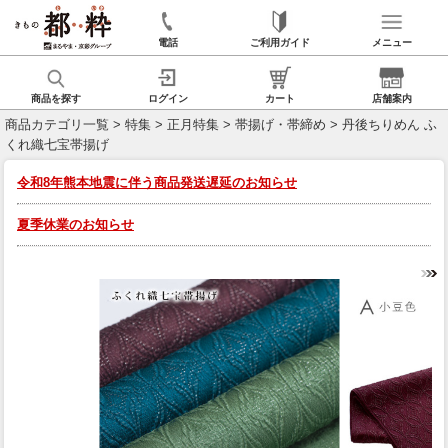
電話
ご利用ガイド
メニュー
商品を探す
ログイン
カート
店舗案内
商品カテゴリ一覧
>
特集
>
正月特集
>
帯揚げ・帯締め
> 丹後ちりめん ふ
くれ織七宝帯揚げ
令和8年熊本地震に伴う商品発送遅延のお知らせ
夏季休業のお知らせ