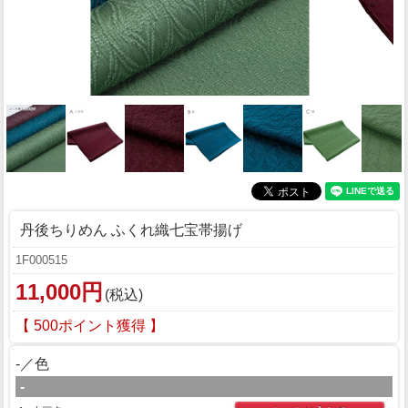
丹後ちりめん ふくれ織七宝帯揚げ
1F000515
11,000円
(税込)
【 500ポイント獲得 】
-／色
-