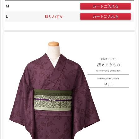
M
L
残りわずか