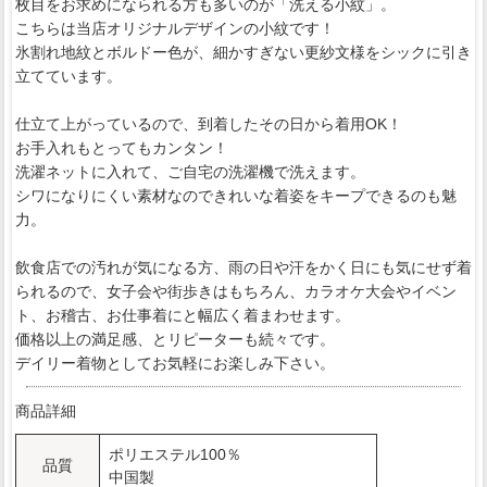
枚目をお求めになられる方も多いのが「洗える小紋」。
こちらは当店オリジナルデザインの小紋です！
氷割れ地紋とボルドー色が、細かすぎない更紗文様をシックに引き
立てています。
仕立て上がっているので、到着したその日から着用OK！
お手入れもとってもカンタン！
洗濯ネットに入れて、ご自宅の洗濯機で洗えます。
シワになりにくい素材なのできれいな着姿をキープできるのも魅
力。
飲食店での汚れが気になる方、雨の日や汗をかく日にも気にせず着
られるので、女子会や街歩きはもちろん、カラオケ大会やイベン
ト、お稽古、お仕事着にと幅広く着まわせます。
価格以上の満足感、とリピーターも続々です。
デイリー着物としてお気軽にお楽しみ下さい。
商品詳細
ポリエステル100％
品質
中国製