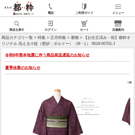
電話
ご利用ガイド
メニュー
商品を探す
ログイン
カート
店舗案内
商品カテゴリ一覧
>
特集
>
正月特集
>
着物
> 【お仕立済み・袷】都粋オ
リジナル 洗える小紋（更紗：ボルドー）（M・L） 0018-00701-J
令和8年熊本地震に伴う商品発送遅延のお知らせ
夏季休業のお知らせ