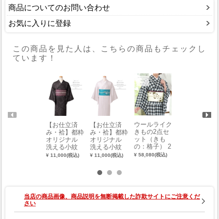
商品についてのお問い合わせ
お気に入りに登録
この商品を見た人は、こちらの商品もチェックし
ています！
ウールライク
【お仕立済
【お仕立済
【お仕立済
きもの2点セ
み・袷】都粋
み・袷】都粋
み・袷】都粋
ット（きも
オリジナル
オリジナル
オリジナル
の：格子） 2
洗える小紋
洗える小紋
洗える小紋
221-00012-B-
（七転び八起
（南天：ブラ
（七転び八起
¥ 58,080(税込)
¥ 11,000(税込)
¥ 11,000(税込)
¥ 11,000(税込)
Y
き：スモーキ
ック）（M・
き：グレージ
ーグレー）
L） 0018-007
ュ）（M・
（M・L） 00
01-N
L） 0018-007
18-00701-C
01-F
当店の商品画像、商品説明を無断掲載した詐欺サイトにご注意くだ
さい