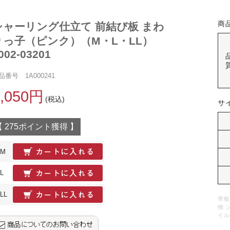
商
シャーリング仕立て 前結び板 まわ
りっ子（ピンク）（M・L・LL）
002-03201
品番号 1A000241
6,050円
(税込)
サ
【 275ポイント獲得 】
M
L
LL
帯板
物 
イル