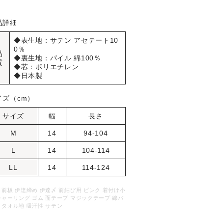
品詳細
◆表生地：サテン アセテート10
0％
品
◆裏生地：パイル 綿100％
質
◆芯：ポリエチレン
◆日本製
イズ（cm）
サイズ
幅
長さ
M
14
94-104
L
14
104-114
LL
14
114-124
 前板 伊達締め 伊達〆 前結び用 ピンク 着付け小
シャーリング ゴム 面テープ マジックテープ 綿パ
 タオル地 吸汗性 サテン