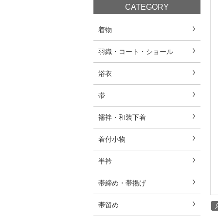
CATEGORY
着物
羽織・コート・ショール
浴衣
帯
襦袢・和装下着
着付小物
半衿
帯締め・帯揚げ
帯留め