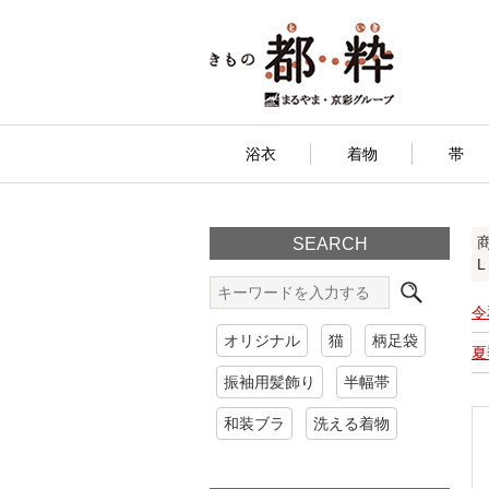
浴衣
着物
帯
SEARCH
L
令
オリジナル
猫
柄足袋
夏
振袖用髪飾り
半幅帯
和装ブラ
洗える着物