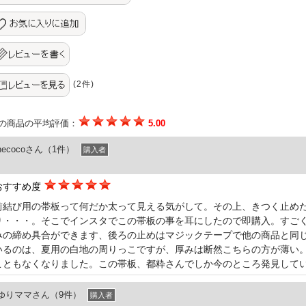
(2件)
の商品の平均評価：
5.00
necocoさん（1件）
購入者
おすすめ度
前結び用の帯板って何だか太って見える気がして。その上、きつく止め
り・・・。そこでインスタでこの帯板の事を耳にしたので即購入。すご
みの締め具合ができます、後ろの止めはマジックテープで他の商品と同
いるのは、夏用の白地の周りっこですが、厚みは断然こちらの方が薄い
こともなくなりました。この帯板、都粋さんでしか今のところ発見して
ゆりママさん（9件）
購入者