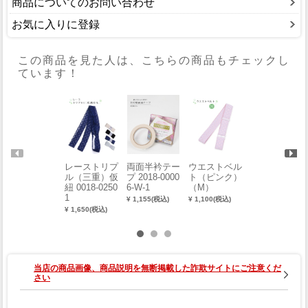
商品についてのお問い合わせ
お気に入りに登録
この商品を見た人は、こちらの商品もチェックし
ています！
レーストリプ
両面半衿テー
ウエストベル
きものクリッ
ル（三重）仮
プ 2018-0000
ト（ピンク）
プ(3個組)
紐 0018-0250
6-W-1
（M）
¥ 1,518(税込)
1
¥ 1,155(税込)
¥ 1,100(税込)
¥ 1,650(税込)
当店の商品画像、商品説明を無断掲載した詐欺サイトにご注意くだ
さい