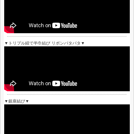
▼トリプル紐で半巾結び リボンパタパタ▼
▼銀座結び▼