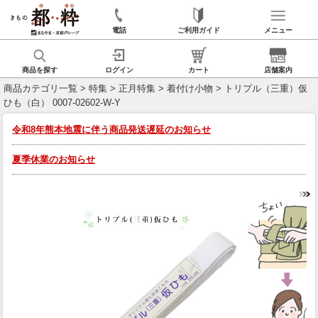
電話
ご利用ガイド
メニュー
商品を探す
ログイン
カート
店舗案内
商品カテゴリ一覧
>
特集
>
正月特集
>
着付け小物
> トリプル（三重）仮
ひも（白） 0007-02602-W-Y
令和8年熊本地震に伴う商品発送遅延のお知らせ
夏季休業のお知らせ