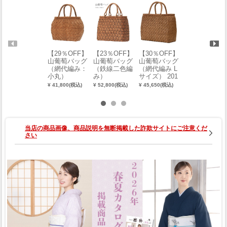
【29％OFF】
【23％OFF】
【30％OFF】
【28％OFF】
山葡萄バッグ
山葡萄バッグ
山葡萄バッグ
山葡萄バッグ
（網代編み：
（鉄線二色編
（網代編み L
（ダイヤ編
小丸）
み）
サイズ） 201
み）
7-00147-W-Y
¥ 41,800(税込)
¥ 52,800(税込)
¥ 45,650(税込)
¥ 35,200(税込)
当店の商品画像、商品説明を無断掲載した詐欺サイトにご注意くだ
さい