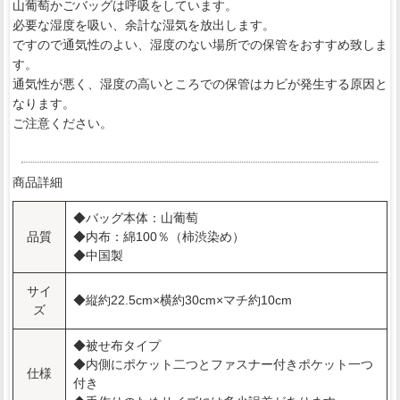
山葡萄かごバッグは呼吸をしています。
必要な湿度を吸い、余計な湿気を放出します。
ですので通気性のよい、湿度のない場所での保管をおすすめ致しま
す。
通気性が悪く、湿度の高いところでの保管はカビが発生する原因と
なります。
ご注意ください。
商品詳細
◆バッグ本体：山葡萄
品質
◆内布：綿100％（柿渋染め）
◆中国製
サイ
◆縦約22.5cm×横約30cm×マチ約10cm
ズ
◆被せ布タイプ
◆内側にポケット二つとファスナー付きポケット一つ
仕様
付き