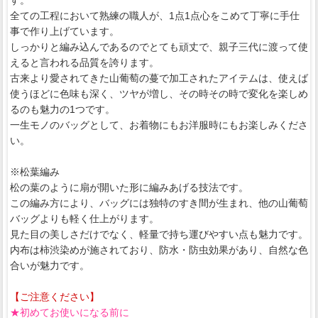
全ての工程において熟練の職人が、1点1点心をこめて丁寧に手仕
事で作り上げています。
しっかりと編み込んであるのでとても頑丈で、親子三代に渡って使
えると言われる品質を誇ります。
古来より愛されてきた山葡萄の蔓で加工されたアイテムは、使えば
使うほどに色味も深く、ツヤが増し、その時その時で変化を楽しめ
るのも魅力の1つです。
一生モノのバッグとして、お着物にもお洋服時にもお楽しみくださ
い。
※松葉編み
松の葉のように扇が開いた形に編みあげる技法です。
この編み方により、バッグには独特のすき間が生まれ、他の山葡萄
バッグよりも軽く仕上がります。
見た目の美しさだけでなく、軽量で持ち運びやすい点も魅力です。
内布は柿渋染めが施されており、防水・防虫効果があり、自然な色
合いが魅力です。
【ご注意ください】
★初めてお使いになる前に