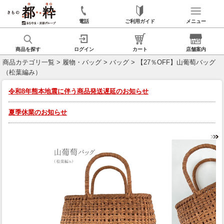
電話
ご利用ガイド
メニュー
商品を探す
ログイン
カート
店舗案内
商品カテゴリ一覧
>
履物・バッグ
>
バッグ
> 【27％OFF】山葡萄バッグ
（松葉編み）
令和8年熊本地震に伴う商品発送遅延のお知らせ
夏季休業のお知らせ